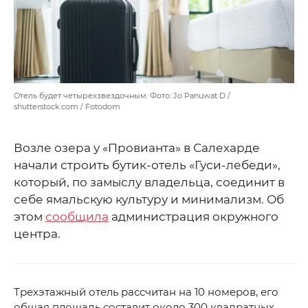
Отель будет четырехзвездочным. Фото: Jo Panuwat D /
shutterstock.com / Fotodom
Возле озера у «Провианта» в Салехарде
начали строить бутик-отель «Гуси-лебеди»,
который, по замыслу владельца, соединит в
себе ямальскую культуру и минимализм. Об
этом
сообщила
администрация окружного
центра.
Трехэтажный отель рассчитан на 10 номеров, его
общая площадь составит около 300 квадратных