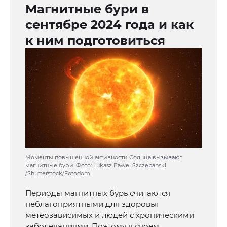
Магнитные бури в
сентябре 2024 года и как
к ним подготовиться
Моменты повышенной активности Солнца вызывают
магнитные бури. Фото: Lukasz Pawel Szczepanski
/Shutterstock/Fotodom
Периоды магнитных бурь считаются
неблагоприятными для здоровья
метеозависимых и людей с хроническими
заболеваниями. Поэтому в своем