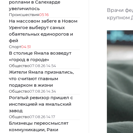
роллами в Салехарде
увеличилось
Врачи фе
Происшествия
05:16
крупном 
На массовом забеге в Новом
Уренгое выберут самых
обаятельных единорогов и
фей
Спорт
04:51
В столице Ямала возведут
«город в городе»
Общество
07.08.26 14:54
Жители Ямала признались,
что считают главным
подарком в жизни
Общество
07.08.26 14:34
Рогатый ревизор пришел с
инспекцией на ямальский
завод
Общество
07.08.26 14:17
Близнецы переосмыслят
коммуникации, Раки