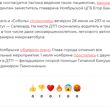
 «согласуется тактика ведения таких пациентов»,
расска
дентам заместитель главврача Ноябрьской ЦГБ Егор Ба
laris и «Соболь»
столкнулись
вечером 28 июня на 297-м к
гут — Салехард. На месте ДТП скончались водитель и три
 в том числе двое несовершеннолетних, легкового автом
ажирка микроавтобуса.
 Ноябрьске
объявили траур
. Глава города отменил все
ельные мероприятия. 1 июля ноябряне
простились
с двум
 в ДТП — фельдшером скорой помощи Татьяной Бикуше
адимиром Пимочкиным.
0
0
0
1
0
0