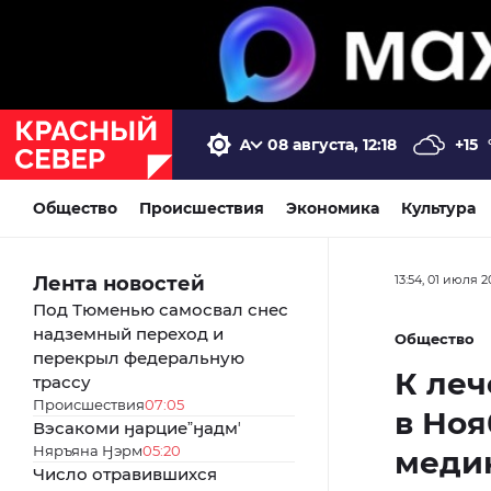
08 августа, 12:18
+15
Общество
Происшествия
Экономика
Культура
Лента новостей
13:54, 01 июля 2
Под Тюменью самосвал снес
надземный переход и
Общество
перекрыл федеральную
К ле
трассу
Происшествия
07:05
в Но
Вэсакоми ӈарциеˮӈадмʼ
Няръяна Ӈэрм
05:20
меди
Число отравившихся