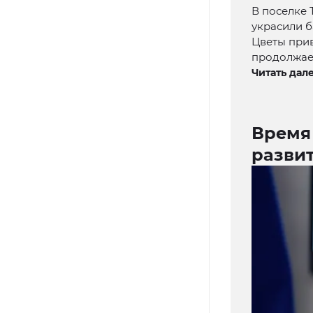
В поселке 
украсили б
Цветы прив
продолжает
Читать дале
Время 
разви