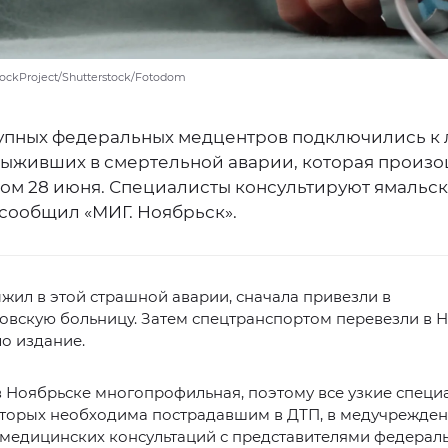
ckProject/Shutterstock/Fotodom
упных федеральных медцентров подключились к
выживших в смертельной аварии, которая произо
ом 28 июня. Специалисты консультируют ямальс
 сообщил «МИГ. Ноябрьск».
выжил в этой страшной аварии, сначала привезли в
вскую больницу. Затем спецтранспортом перевезли в Н
о издание.
 Ноябрьске многопрофильная, поэтому все узкие специ
торых необходима пострадавшим в ДТП, в медучреждени
емедицинских консультаций с представителями федерал