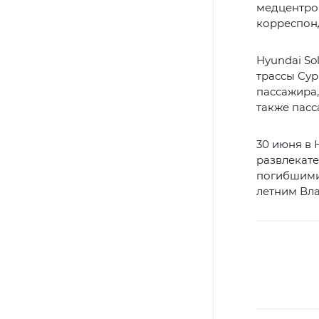
медцентров
корреспон
Hyundai So
трассы Сур
пассажира,
также пасс
30 июня в
развлекат
погибшими
летним Вл