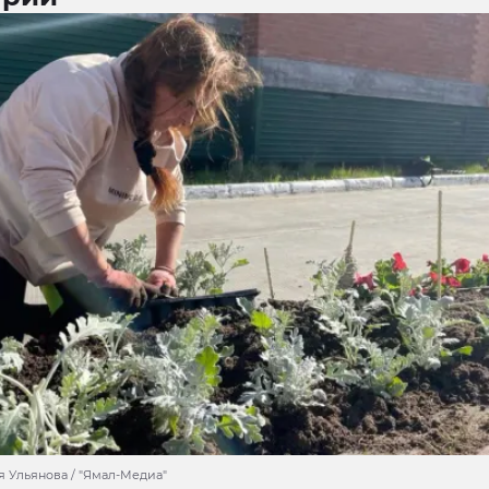
я Ульянова / "Ямал-Медиа"