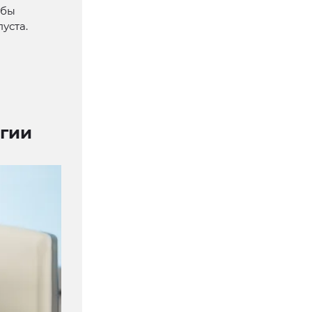
мбы
уста.
егии