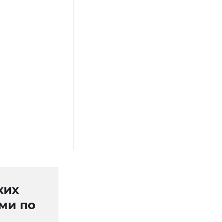
ких
ми по