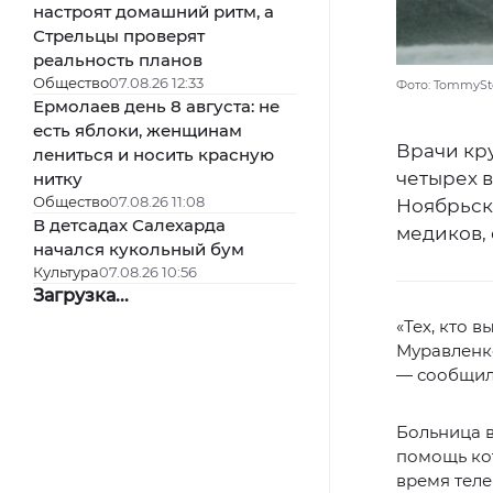
настроят домашний ритм, а
Стрельцы проверят
реальность планов
Общество
07.08.26 12:33
Фото: TommySto
Ермолаев день 8 августа: не
есть яблоки, женщинам
Врачи кр
лениться и носить красную
четырех 
нитку
Общество
07.08.26 11:08
Ноябрьск
В детсадах Салехарда
медиков,
начался кукольный бум
Культура
07.08.26 10:56
Загрузка...
«Тех, кто 
Муравленко
— сообщил
Больница в
помощь ко
время тел