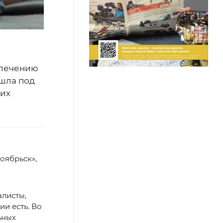
 лечению
шла под
ких
оябрьск»,
алисты,
и есть. Во
ьных