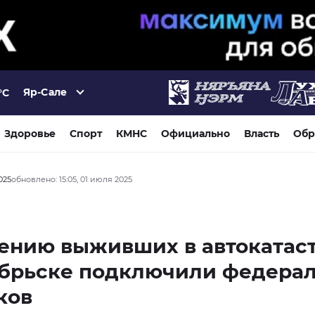
Яр-Сале
°C
Здоровье
Спорт
КМНС
Официально
Власть
Обр
025
обновлено: 15:05, 01 июля 2025
чению выживших в автокатас
ябрьске подключили федера
ков