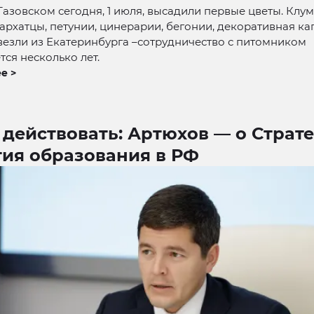
Тазовском сегодня, 1 июля, высадили первые цветы. Клу
архатцы, петунии, цинерарии, бегонии, декоративная кап
езли из Екатеринбурга –сотрудничество с питомником
ся несколько лет.
е >
действовать: Артюхов — о Страт
тия образования в РФ