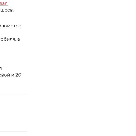
зал
кшеев.
илометре
обиля, а
я
вой и 20-