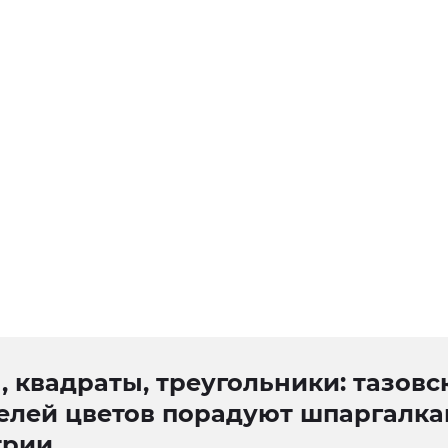
 квадраты, треугольники: тазовс
елей цветов порадуют шпаргалка
трии