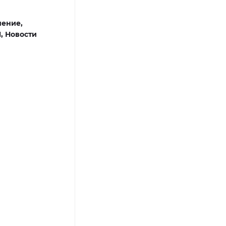
чение,
П,
Новости