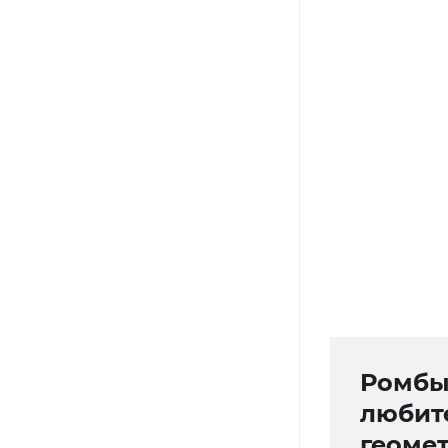
Ромбы,
любит
геоме