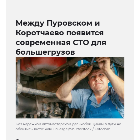
Между Пуровском и
Коротчаево появится
современная СТО для
большегрузов
Без надежной автомастерской дальнобойщикам в пути не
обойтись. Фото: PakulinSergei/Shutterstock / Fotodom