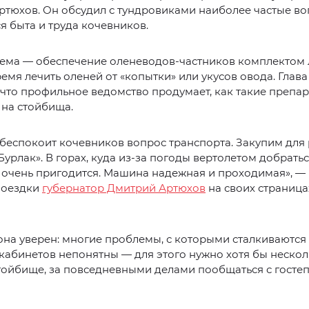
тюхов. Он обсудил с тундровиками наиболее частые во
 быта и труда кочевников.
ема — обеспечение оленеводов-частников комплектом 
емя лечить оленей от «копытки» или укусов овода. Глава
что профильное ведомство продумает, как такие препа
 на стойбища.
 беспокоит кочевников вопрос транспорта. Закупим для
Бурлак». В горах, куда из-за погоды вертолетом добрать
 очень пригодится. Машина надежная и проходимая», —
поездки
губернатор Дмитрий Артюхов
на своих страница
она уверен: многие проблемы, с которыми сталкиваются
 кабинетов непонятны — для этого нужно хотя бы неско
стойбище, за повседневными делами пообщаться с гост