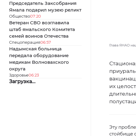
Председатель Заксобрания
Ямала подарил музею реликт
Общество
07:20
Ветеран СВО возглавила
штаб ямальского Комитета
семей воинов Отечества
Спецоперация
06:57
Глава ЯНАО на
Надымская больница
передала оборудование
медикам Волновахского
Стациона
округа
приураль
Здоровье
06:23
вакцинац
Загрузка...
их целос
длительны
полустац
Эту пробле
стойбище о