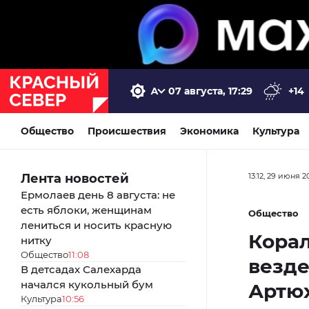
07 августа, 17:29
+14
Общество
Происшествия
Экономика
Культура
Лента новостей
13:12, 29 июня 2
Ермолаев день 8 августа: не
есть яблоки, женщинам
Общество
лениться и носить красную
Корал
нитку
Общество
11:08
везде
В детсадах Салехарда
начался кукольный бум
Артюх
Культура
10:56