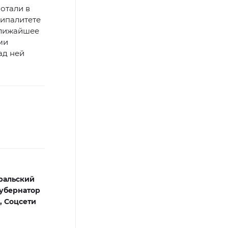
отали в
ципалитете
ближайшее
ми
ад ней
ральский
убернатор
,
Соцсети