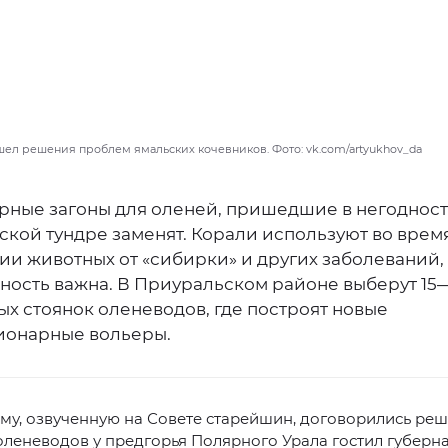
шел решения проблем ямальских кочевников. Фото: vk.com/artyukhov_da
рные загоны для оленей, пришедшие в негодность
ской тундре заменят. Корали используют во врем
ии животных от «сибирки» и других заболеваний,
тность важна. В Приуральском районе выберут 15
х стоянок оленеводов, где построят новые
ионарные вольеры.
му, озвученную на Совете старейшин, договорились реши
леневодов у предгорья Полярного Урала гостил губерн