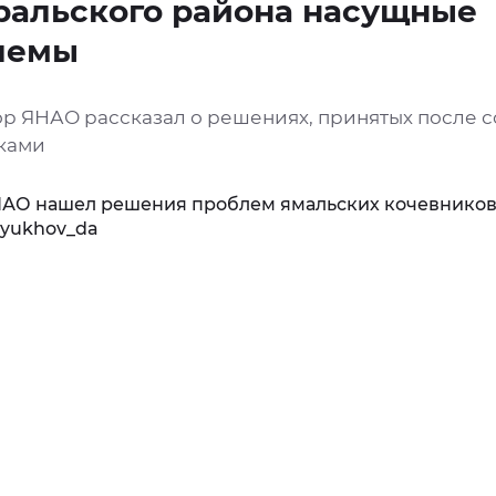
ральского района насущные
лемы
ор ЯНАО рассказал о решениях, принятых после с
ками