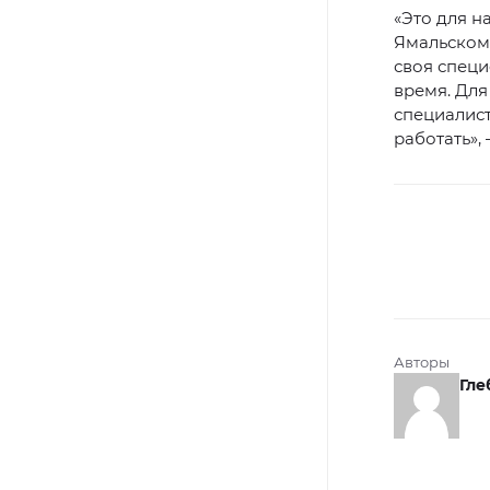
«Это для н
Ямальском 
своя спец
время. Для
специалис
работать»,
Авторы
Гле