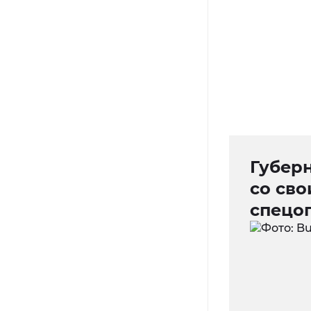
Губер
со св
спецо