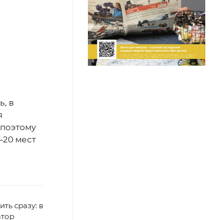
, в
я
 поэтому
—20 мест
ть сразу: в
атор