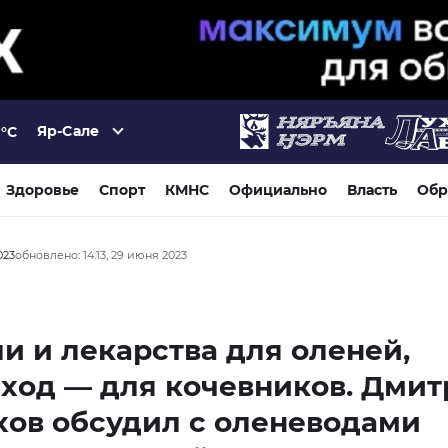
Яр-Сале
°C
Здоровье
Спорт
КМНС
Официально
Власть
Обр
023
обновлено: 14:13, 29 июня 2023
и и лекарства для оленей,
ход — для кочевников. Дми
ов обсудил с оленеводами