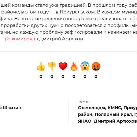
ашей команды стало уже традицией. В прошлом году раб
районе, в этом году — в Приуральском. В каждом муни
ифика. Некоторые решения постараемся реализовать в 
 проработки других нужно посоветоваться с профильны
тами, но каждую проблему зафиксировали и начинаем н
 —
резюмировал
Дмитрий Артюхов.
0
0
0
0
0
0
Темы
б Шкитин
Оленеводы,
КМНС,
Приу
район,
Полярный Урал,
Г
ЯНАО,
Дмитрий Артюхов