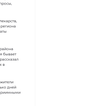
просы,
лекарств,
 региона
раты
 района
ся бывает
 рассказал
х в
 жители
лько дней
еприимными