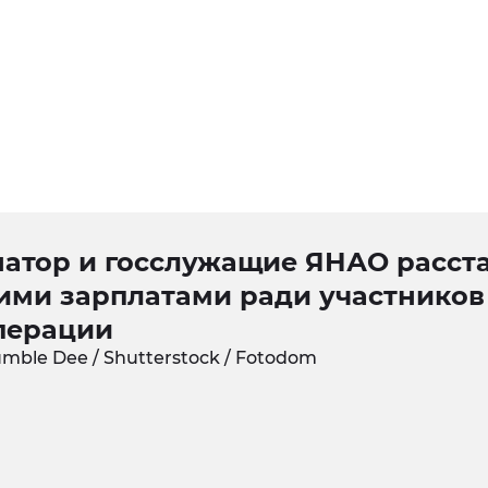
натор и госслужащие ЯНАО расст
оими зарплатами ради участников
перации