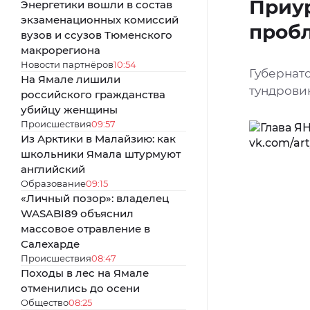
Приу
Энергетики вошли в состав
экзаменационных комиссий
проб
вузов и ссузов Тюменского
макрорегиона
Новости партнёров
10:54
Губернат
На Ямале лишили
тундрови
российского гражданства
убийцу женщины
Происшествия
09:57
Из Арктики в Малайзию: как
школьники Ямала штурмуют
английский
Образование
09:15
«Личный позор»: владелец
WASABI89 объяснил
массовое отравление в
Салехарде
Происшествия
08:47
Походы в лес на Ямале
отменились до осени
Общество
08:25