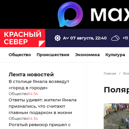
07 августа, 22:40
+11
Общество
Происшествия
Экономика
Культура
Лента новостей
Главная
/
Вс
В столице Ямала возведут
Поля
«город в городе»
Общество
14:54
Ответы удивят: жители Ямала
признались, что считают
главным подарком в жизни
Общество
14:34
Рогатый ревизор пришел с