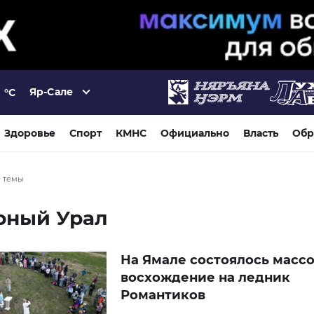
Яр-Сале
°C
Здоровье
Спорт
КМНС
Официально
Власть
Обр
е темы
рный Урал
На Ямале состоялось масс
восхождение на ледник
Романтиков