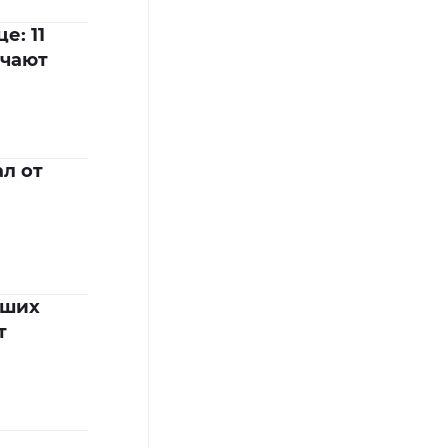
е: 11
ечают
л от
чших
т