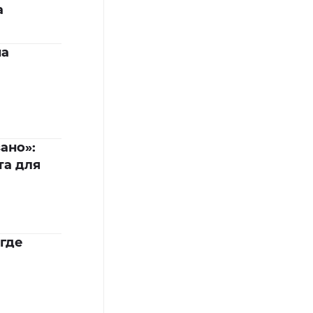
а
на
ано»:
та для
 где