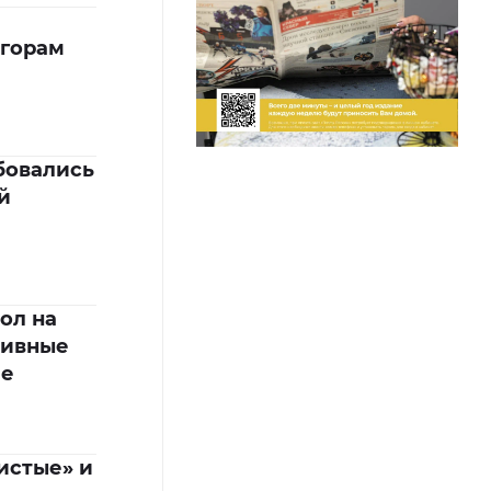
 горам
бовались
й
ол на
тивные
ле
истые» и