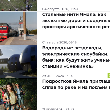
04 августа 2026, 05:50
Стальные нити Ямала: как
железные дороги соединя
просторы арктического ре
01 августа 2026, 09:18
Водородные вездеходы,
электрические сноубайки,
баня: как будут жить учены
станции «Снежинка»
29 июля 2026, 14:20
Подростков Ямала приглаш
сплав по реке и на подъём 
21 июля 2026, 08:00