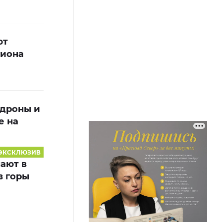
ют
гиона
 дроны и
е на
ЭКСКЛЮЗИВ
ают в
в горы