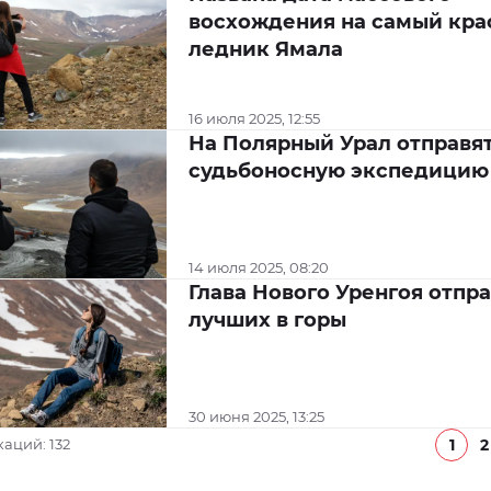
восхождения на самый кр
ледник Ямала
16 июля 2025, 12:55
На Полярный Урал отправя
судьбоносную экспедицию
14 июля 2025, 08:20
Глава Нового Уренгоя отпр
лучших в горы
30 июня 2025, 13:25
1
2
аций: 132