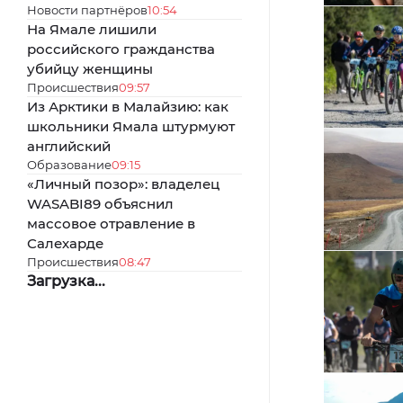
Новости партнёров
10:54
На Ямале лишили
российского гражданства
убийцу женщины
Происшествия
09:57
Из Арктики в Малайзию: как
школьники Ямала штурмуют
английский
Образование
09:15
«Личный позор»: владелец
WASABI89 объяснил
массовое отравление в
Салехарде
Происшествия
08:47
Загрузка...