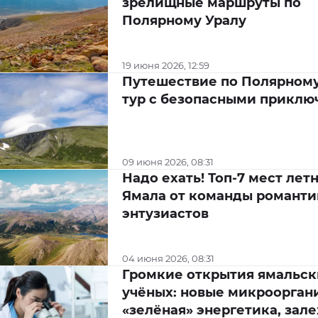
зрелищные маршруты по
Полярному Уралу
19 июня 2026, 12:59
Путешествие по Полярному
тур с безопасными прикл
09 июня 2026, 08:31
Надо ехать! Топ-7 мест лет
Ямала от команды романти
энтузиастов
04 июня 2026, 08:31
Громкие открытия ямальск
учёных: новые микроорган
«зелёная» энергетика, зал