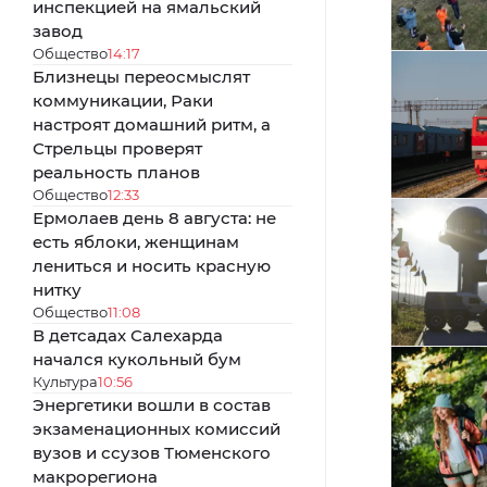
инспекцией на ямальский
завод
Общество
14:17
Близнецы переосмыслят
коммуникации, Раки
настроят домашний ритм, а
Стрельцы проверят
реальность планов
Общество
12:33
Ермолаев день 8 августа: не
есть яблоки, женщинам
лениться и носить красную
нитку
Общество
11:08
В детсадах Салехарда
начался кукольный бум
Культура
10:56
Энергетики вошли в состав
экзаменационных комиссий
вузов и ссузов Тюменского
макрорегиона