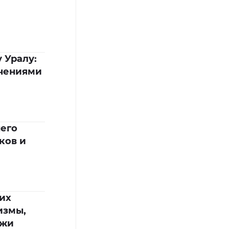
 Уралу:
ючениями
него
ков и
их
измы,
ежи