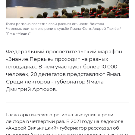
Глава региона посвятил свой рассказ личности Виктора
Черномырдина и его роли в судьбе Ямала. Фото: Андрей Ткачёв /
"Ямал-Медиа"
Федеральный просветительский марафон
«Знание.Первые» проходит на разных
площадках. В нем участвуют более 10 000
человек, 20 делегатов представляют Ямал.
Среди лекторов - губернатор Ямала
Дмитрий Артюхов.
Глава арктического региона выступил в роли
лектора в четвертый раз. В 2021 году на ледоколе
«Андрей Вилькицкий» губернатор рассказал об
освоении Арктики, кадровом потенциале и успехах