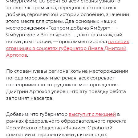
Ямбургским. 130 ребят со всей страны узнают о
тонкостях промысла, передовых технологиях
добычи, героической истории освоения, значении
этого места для страны. Два основных наших
месторождения «Газпром добыча Ямбург» —
Ямбургское и Заполярное — дают газ в каждый
пятый дом России, — прокомментировал
на своих
страницах в соцсетях губернатор Ямала Дмитрий
Артюхов
.
По словам главы региона, хоть на месторождении
погода морозная и ветреная, всех согревает
гостеприимство сотрудников месторождения.
Дмитрий Артюхов уверен, что эту поездку ребята
запомнят навсегда.
Добавим, что губернатор
выступит с лекцией
в
рамках федерального образовательного проекта
Российского общества «Знание». С работой
компании и перспективами для молодых