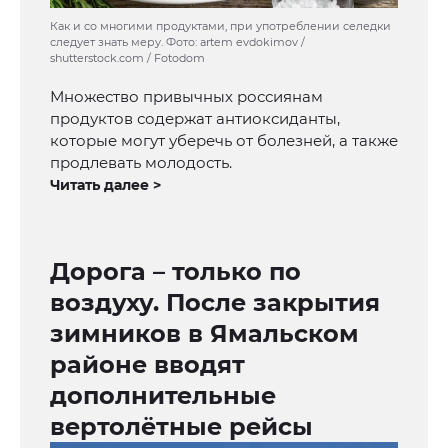
Как и со многими продуктами, при употреблении селедки
следует знать меру. Фото: artem evdokimov /
shutterstock.com / Fotodom
Множество привычных россиянам
продуктов содержат антиоксиданты,
которые могут уберечь от болезней, а также
продлевать молодость.
Читать далее >
Дорога – только по
воздуху. После закрытия
зимников в Ямальском
районе вводят
дополнительные
вертолётные рейсы