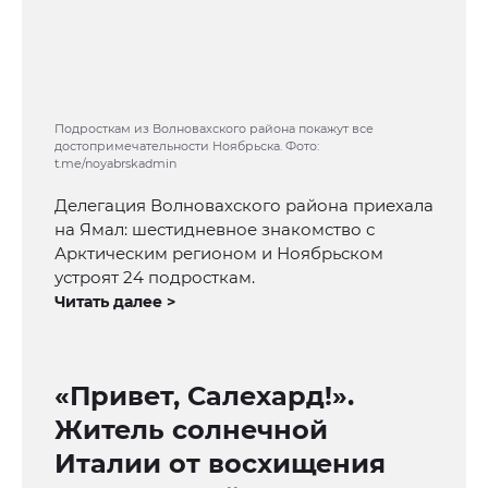
Подросткам из Волновахского района покажут все
достопримечательности Ноябрьска. Фото:
t.me/noyabrskadmin
Делегация Волновахского района приехала
на Ямал: шестидневное знакомство с
Арктическим регионом и Ноябрьском
устроят 24 подросткам.
Читать далее >
«Привет, Салехард!».
Житель солнечной
Италии от восхищения