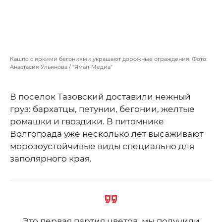
Кашпо с яркими бегониями украшают дорожные ограждения. Фото:
Анастасия Ульянова / "Ямал-Медиа"
В поселок Тазовский доставили нежный
груз: бархатцы, петунии, бегонии, желтые
ромашки и гвоздики. В питомнике
Волгограда уже несколько лет высаживают
морозоустойчивые виды специально для
заполярного края.
Это первая партия цветов, мы получили