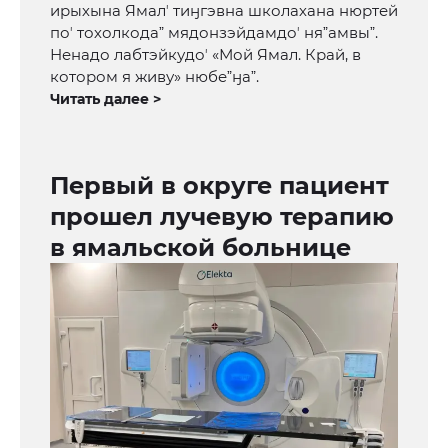
ирыхына Ямалʼ тиӈгэвна школахана нюртей
поʼ тохолкодаˮ мядонзэйдамдоʼ няˮамвыˮ.
Ненадо лабтэйкудоʼ «Мой Ямал. Край, в
котором я живу» нюбеˮӈаˮ.
Читать далее >
Первый в округе пациент
прошел лучевую терапию
в ямальской больнице