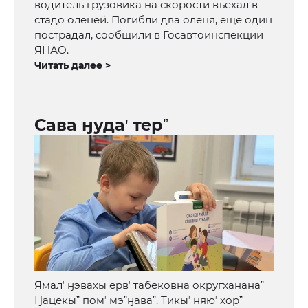
водитель грузовика на скорости въехал в
стадо оленей. Погибли два оленя, еще один
пострадал, сообщили в Госавтоинспекции
ЯНАО.
Читать далее >
Сава ӈудаʼ терˮ
Ямалʼ ӈэвахы ервʼ табековна округхананаˮ
Ӈацекыˮ помʼ мэˮӈаваˮ. Тикыʼ няюʼ хорˮ