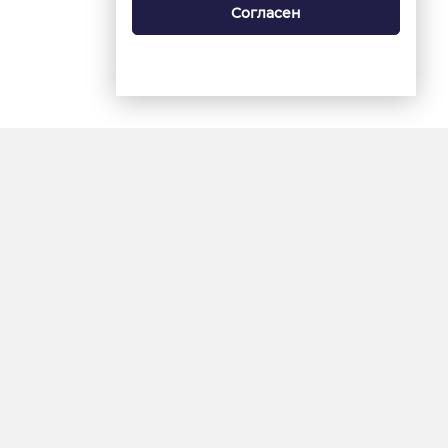
Согласен
18+
«Ямал-Медиа»
Интернет-сайт «Красный
Север»
«Север-Пресс»