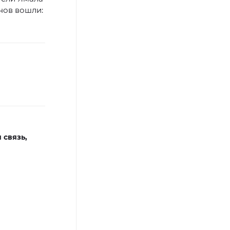
нов вошли:
 связь,