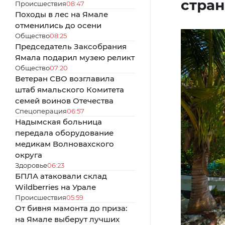
стран
Происшествия
08:47
Походы в лес на Ямале
отменились до осени
Общество
08:25
Председатель Заксобрания
Ямала подарил музею реликт
Общество
07:20
Ветеран СВО возглавила
штаб ямальского Комитета
семей воинов Отечества
Спецоперация
06:57
Надымская больница
передала оборудование
медикам Волновахского
округа
Здоровье
06:23
БПЛА атаковали склад
Wildberries на Урале
Происшествия
05:59
От бивня мамонта до приза:
на Ямале выберут лучших