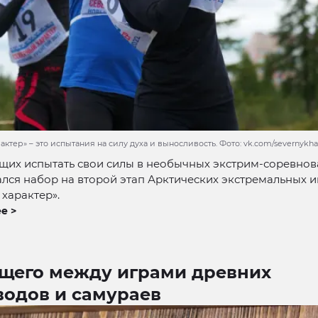
ктер» – это испытания на силу духа и выносливость. Фото: vk.com/severnykha
щих испытать свои силы в необычных экстрим-соревнов
лся набор на второй этап Арктических экстремальных и
характер».
е >
бщего между играми древних
водов и самураев