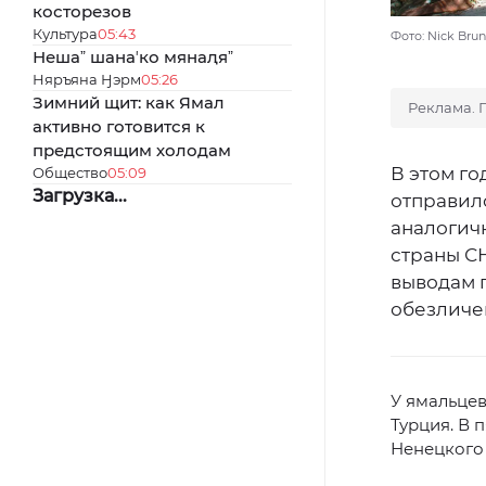
косторезов
Культура
05:43
Фото: Nick Bru
Нешаˮ шанаʼко мянаԯяˮ
Няръяна Ӈэрм
05:26
Зимний щит: как Ямал
Реклама. 
активно готовится к
предстоящим холодам
В этом г
Общество
05:09
Загрузка...
отправило
аналогичн
страны С
выводам 
обезличе
У ямальцев
Турция. В 
Ненецкого