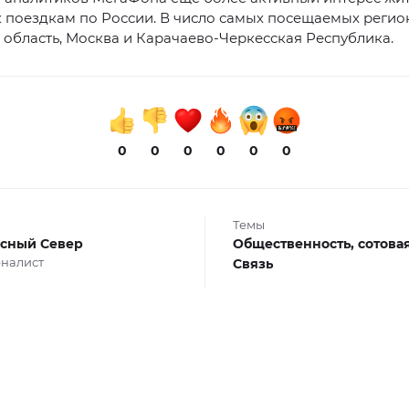
 поездкам по России. В число самых посещаемых регио
область, Москва и Карачаево-Черкесская Республика.
0
0
0
0
0
0
Темы
сный Север
Общественность,
сотовая
налист
Связь