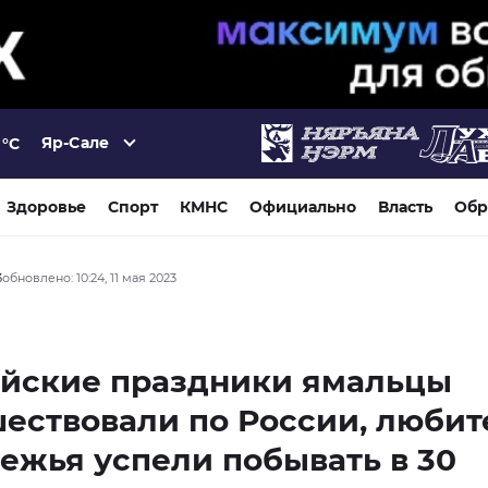
Яр-Сале
°C
Здоровье
Спорт
КМНС
Официально
Власть
Обр
3
обновлено: 10:24, 11 мая 2023
айские праздники ямальцы
ествовали по России, любит
ежья успели побывать в 30