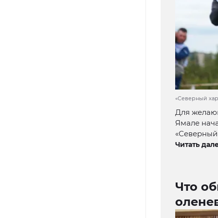
«Северный хара
Для желаю
Ямале нача
«Северный 
Читать дале
Что о
олене