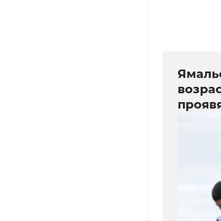
Ямаль
возра
прояв