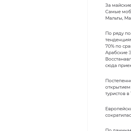
За майские
Самые моб
Мальты, Ма
По ряду п
тенденциям
70% по ср
Арабские 
Восстанавл
сюда приех
Постепенно
открытием 
туристов в
Европейски
сократилас
По данным