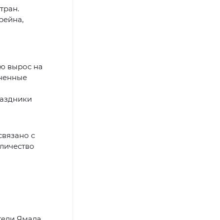
тран.
рейна,
ию вырос на
иненные
раздники
связано с
личество
тели Ямала