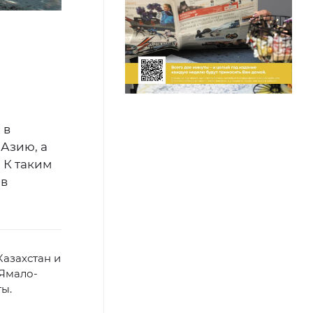
 в
 Азию, а
 К таким
ав
азахстан и
 Ямало-
ы.