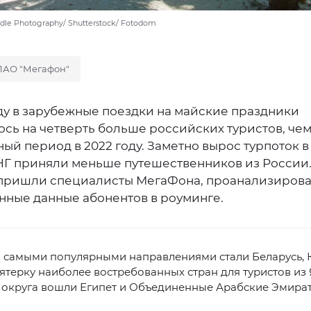
ndle Photography/ Shutterstock/ Fotodom
ПАО "Мегафон"
оду в зарубежные поездки на майские праздники
сь на четверть больше российских туристов, чем
ый период в 2022 году. Заметно вырос турпоток в
НГ приняли меньше путешественников из России.
пришли специалисты МегаФона, проанализиров
нные данные абонентов в роуминге.
 самыми популярными направлениями стали Беларусь, К
пятерку наиболее востребованных стран для туристов из
 округа вошли Египет и Объединенные Арабские Эмират