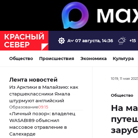
07 августа, 14:36
+15
Общество
Происшествия
Экономика
Культура
Лента новостей
10:19, 11 мая 202
Из Арктики в Малайзию: как
старшеклассники Ямала
Общество
штурмуют английский
На м
Образование
09:15
«Личный позор»: владелец
путеш
WASABI89 объяснил
массовое отравление в
заруб
Салехарде