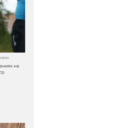
rakter
аниях на
гр