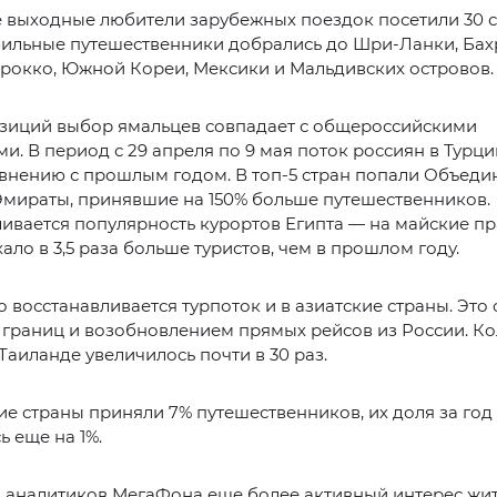
 выходные любители зарубежных поездок посетили 30 с
ильные путешественники добрались до Шри-Ланки, Бах
рокко, Южной Кореи, Мексики и Мальдивских островов.
озиций выбор ямальцев совпадает с общероссийскими
и. В период с 29 апреля по 9 мая поток россиян в Турц
авнению с прошлым годом. В топ-5 стран попали Объед
Эмираты, принявшие на 150% больше путешественников.
ивается популярность курортов Египта — на майские п
ало в 3,5 раза больше туристов, чем в прошлом году.
 восстанавливается турпоток и в азиатские страны. Это 
границ и возобновлением прямых рейсов из России. Ко
 Таиланде увеличилось почти в 30 раз.
е страны приняли 7% путешественников, их доля за год
ь еще на 1%.
 аналитиков МегаФона еще более активный интерес жи