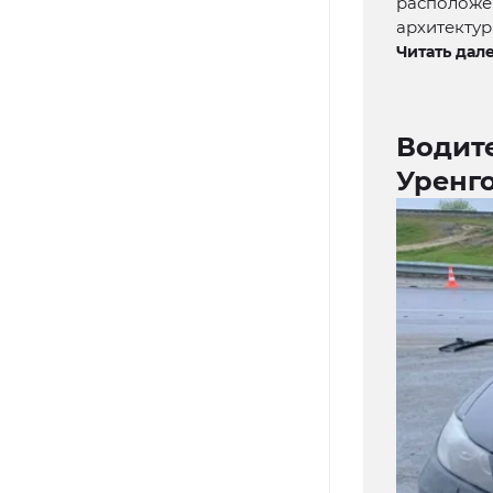
расположен
архитектур
Читать дале
Водит
Уренг