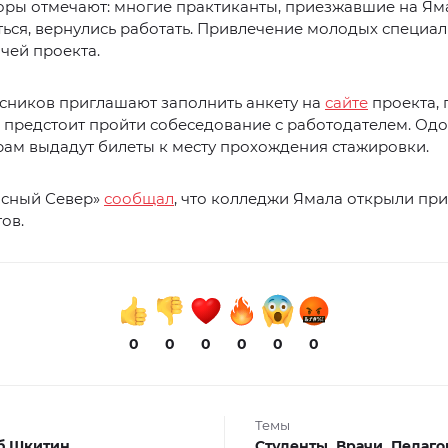
оры отмечают: многие практиканты, приезжавшие на Ям
ься, вернулись работать. Привлечение молодых специал
ачей проекта.
сников приглашают заполнить анкету на
сайте
проекта, 
 предстоит пройти собеседование с работодателем. О
ам выдадут билеты к месту прохождения стажировки.
асный Север»
сообщал
, что колледжи Ямала открыли пр
ов.
0
0
0
0
0
0
Темы
б Шкитин
Студенты,
Врачи,
Педаго