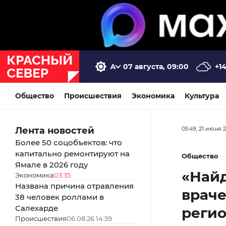
07 августа, 09:00
+1
Общество
Происшествия
Экономика
Культура
Лента новостей
05:49, 21 июня 
Более 50 соцобъектов: что
капитально ремонтируют на
Общество
Ямале в 2026 году
«Найд
Экономика
03:35
Названа причина отравления
враче
38 человек роллами в
Салехарде
регио
Происшествия
06.08.26 14:59