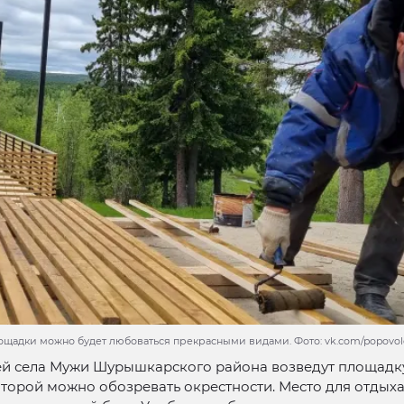
ощадки можно будет любоваться прекрасными видами. Фото: vk.com/popovol
й села Мужи Шурышкарского района возведут площадку,
торой можно обозревать окрестности. Место для отдых