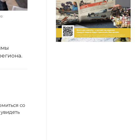
о:
ммы
региона.
омиться со
 увидеть