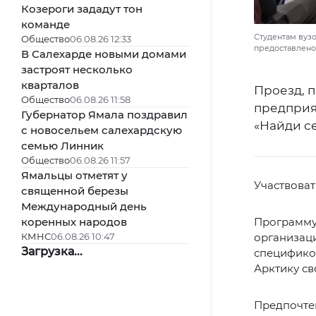
Козероги зададут тон
команде
Студентам вузо
Общество
06.08.26 12:33
предоставлено
В Салехарде новыми домами
застроят несколько
кварталов
Проезд, п
Общество
06.08.26 11:58
предприя
Губернатор Ямала поздравил
«Найди се
с новосельем салехардскую
семью Линник
Общество
06.08.26 11:57
Ямальцы отметят у
Участвоват
священной березы
Международный день
коренных народов
Программу
КМНС
06.08.26 10:47
организаци
Загрузка...
спецификой
Арктику св
Предпочте