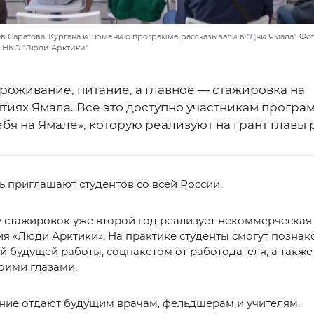
в Саратова, Кургана и Тюмени о программе рассказывали в "Дни Ямала". Фот
 НКО "Люди Арктики"
роживание, питание, а главное — стажировка на
тиях Ямала. Все это доступно участникам програ
бя на Ямале», которую реализуют на грант главы 
ь приглашают студентов со всей России.
 стажировок уже второй год реализует некоммерческая
я «Люди Арктики». На практике студенты смогут познак
 будущей работы, соцпакетом от работодателя, а также
оими глазами.
ние отдают будущим врачам, фельдшерам и учителям.