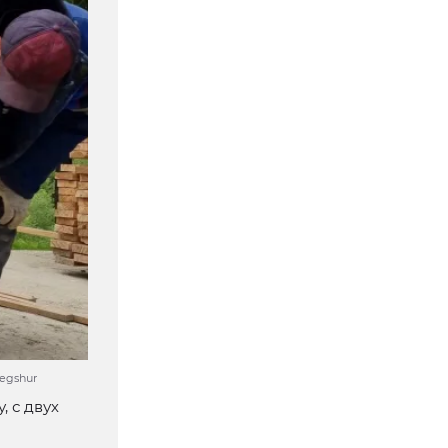
egshur
 с двух
а