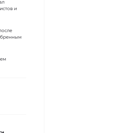
ал
истов и
после
добренным
ием
ги,