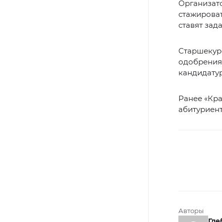
Организат
стажироват
ставят зад
Старшекур
одобрения
кандидатур
Ранее «Кр
абитуриент
Авторы
Гле