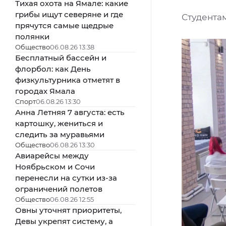
Тихая охота на Ямале: какие
грибы ищут северяне и где
Студента
прячутся самые щедрые
полянки
Общество
06.08.26 13:38
Бесплатный бассейн и
флорбол: как День
физкультурника отметят в
городах Ямала
Спорт
06.08.26 13:30
Анна Летняя 7 августа: есть
картошку, жениться и
следить за муравьями
Общество
06.08.26 13:30
Авиарейсы между
Ноябрьском и Сочи
перенесли на сутки из-за
ограничений полетов
Общество
06.08.26 12:55
Овны уточнят приоритеты,
Девы укрепят систему, а