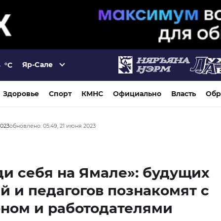
Яр-Сале
4
°C
Здоровье
Спорт
КМНС
Официально
Власть
Обр
2023
обновлено: 05:49, 21 июня 2023
и себя на Ямале»: будущих
й и педагогов познакомят с
ном и работодателями