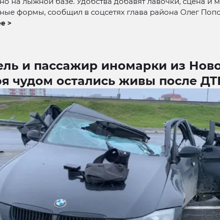
о на лыжной базе. Удобства добавят лавочки, сцена и 
ные формы, сообщил в соцсетях глава района Олег Попо
е >
ель и пассажир иномарки из Нов
оя чудом остались живы после ДТ