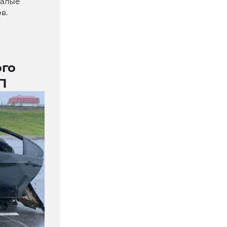
малые
в.
ого
П