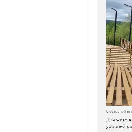
С обзорной пл
Для жителе
уровней ко