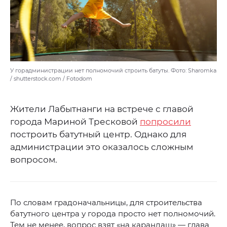
У горадминистрации нет полномочий строить батуты. Фото: Sharomka
/ shutterstock.com / Fotodom
Жители Лабытнанги на встрече с главой
города Мариной Тресковой
попросили
построить батутный центр. Однако для
администрации это оказалось сложным
вопросом.
По словам градоначальницы, для строительства
батутного центра у города просто нет полномочий.
Тем не менее, вопрос взят «на карандаш» — глава