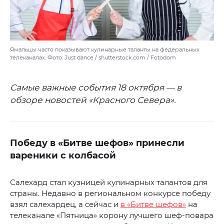
Ямальцы часто показывают кулинарные таланты на федеральных
телеканалах. Фото: Just dance / shutterstock.com / Fotodom
Самые важные события 18 октября — в
обзоре новостей «Красного Севера».
Победу в «Битве шефов» принесли
вареники с колбасой
Салехард стал кузницей кулинарных талантов для
страны. Недавно в региональном конкурсе победу
взял салехардец, а сейчас и
в «Битве шефов»
на
телеканале «Пятница» корону лучшего шеф-повара