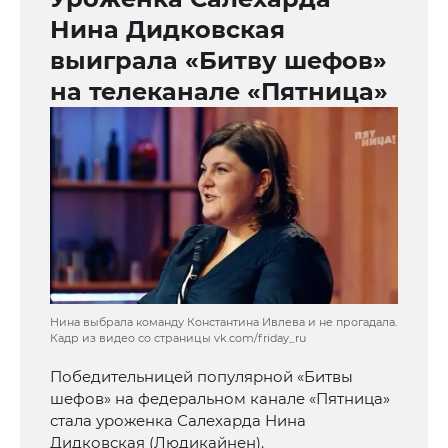
Нина Дидковская
выиграла «Битву шефов»
на телеканале «Пятница»
Нина выбрала команду Константина Ивлева и не прогадала.
Кадр из видео со страницы vk.com/friday_ru
Победительницей популярной «Битвы
шефов» на федеральном канале «Пятница»
стала уроженка Салехарда Нина
Дидковская (Людикайнен).