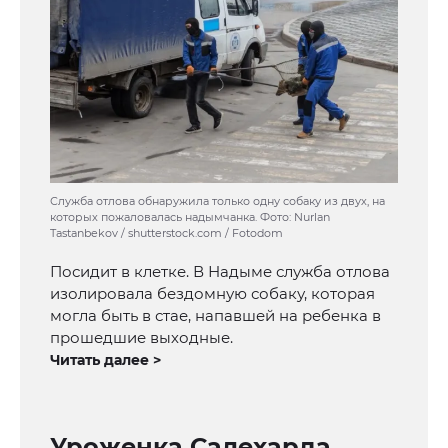
Служба отлова обнаружила только одну собаку из двух, на
которых пожаловалась надымчанка. Фото: Nurlan
Tastanbekov / shutterstock.com / Fotodom
Посидит в клетке. В Надыме служба отлова
изолировала бездомную собаку, которая
могла быть в стае, напавшей на ребенка в
прошедшие выходные.
Читать далее >
Уроженка Салехарда