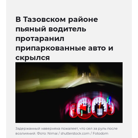
В Тазовском районе
пьяный водитель
протаранил
припаркованные авто и
скрылся
Задержанный наверняка пожалеет, что сел за руль после
возлияний. Фото: Nimai / shutterstock.com / Fotodom