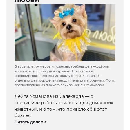
В арсенале грумеров множество гребешков, пуходёрок,
насадок на машинку для стрижки. При стрижке
йоркширского терьера используются 3–4 насадки –
отдельно для подушечек лап, для тела, для мордочки. Фото:
предоставлено из личного архива Лейлы Усмановой
Лейла Усманова из Салехарда — о
специфике работы стилиста для домашних
животных, и о том, что привело её в этот
бизнес.
Читать далее >