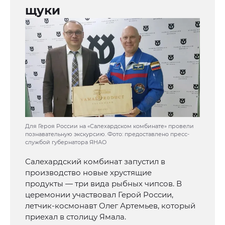
щуки
Для Героя России на «Салехардском комбинате» провели
познавательную экскурсию. Фото: предоставлено пресс-
службой губернатора ЯНАО
Салехардский комбинат запустил в
производство новые хрустящие
продукты — три вида рыбных чипсов. В
церемонии участвовал Герой России,
летчик-космонавт Олег Артемьев, который
приехал в столицу Ямала.