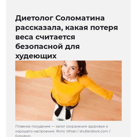
Диетолог Соломатина
рассказала, какая потеря
веса считается
безопасной для
худеющих
Плавное похудение — залог сохранения здоровья и
хорошего настроения. Фото: lithian / shutterstock.com /
Fotodom