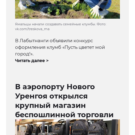
Ямальцы начали создавать семейные клумбы. Фото:
vk.com/treskova_ma
В Лабытнанги объявили конкурс
оформления клумб «Пусть цветет мой
город!».
Читать далее >
В аэропорту Нового
Уренгоя открылся
крупный магазин
беспошлинной торговли