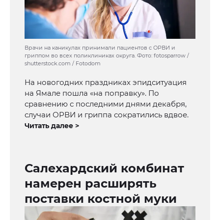
Врачи на каникулах принимали пациентов с ОРВИ и
гриппом во всех поликлиниках округа. Фото: fotosparrow /
shutterstock.com / Fotodom
На новогодних праздниках эпидситуация
на Ямале пошла «на поправку». По
сравнению с последними днями декабря,
случаи ОРВИ и гриппа сократились вдвое.
Читать далее >
Салехардский комбинат
намерен расширять
поставки костной муки