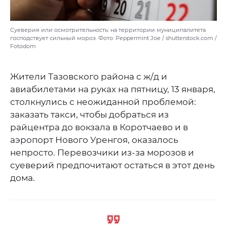
Суеверия или осмотрительность: на территории муниципалитета
господствует сильный мороз. Фото: Peppermint Joe / shutterstock.com /
Fotodom
Жители Тазовского района с ж/д и
авиабилетами на руках на пятницу, 13 января,
столкнулись с неожиданной проблемой:
заказать такси, чтобы добраться из
райцентра до вокзала в Коротчаево и в
аэропорт Нового Уренгоя, оказалось
непросто. Перевозчики из-за морозов и
суеверий предпочитают остаться в этот день
дома.