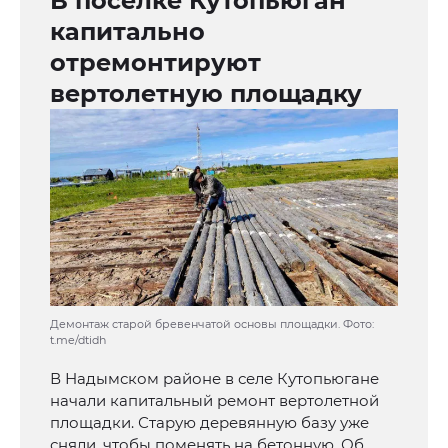
В поселке Кутопьюган
капитально
отремонтируют
вертолетную площадку
Демонтаж старой бревенчатой основы площадки. Фото:
t.me/dtidh
В Надымском районе в селе Кутопьюгане
начали капитальный ремонт вертолетной
площадки. Старую деревянную базу уже
сняли, чтобы поменять на бетонную. Об