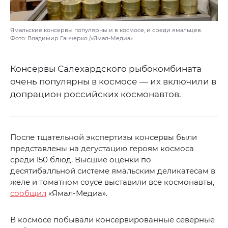
Ямальские консервы популярны и в космосе, и среди ямальцев.
Фото: Владимир Ганчерко /«Ямал-Медиа»
Консервы Салехардского рыбокомбината
очень популярны в космосе — их включили в
допрацион российских космонавтов.
После тщательной экспертизы консервы были
представлены на дегустацию героям космоса
среди 150 блюд. Высшие оценки по
десятибалльной системе ямальским деликатесам в
желе и томатном соусе выставили все космонавты,
сообщил
«Ямал-Медиа».
В космосе побывали консервированные северные