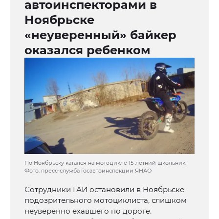
автоинспекторами в
Ноябрьске
«неуверенный» байкер
оказался ребенком
По Ноябрьску катался на мотоцикле 15-летний школьник.
Фото: пресс-служба Госавтоинспекции ЯНАО
Сотрудники ГАИ остановили в Ноябрьске
подозрительного мотоциклиста, слишком
неуверенно ехавшего по дороге.