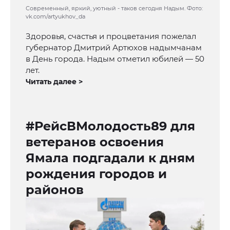
Современный, яркий, уютный - таков сегодня Надым. Фото:
vk.com/artyukhov_da
Здоровья, счастья и процветания пожелал
губернатор Дмитрий Артюхов надымчанам
в День города. Надым отметил юбилей — 50
лет.
Читать далее >
#РейсВМолодость89 для
ветеранов освоения
Ямала подгадали к дням
рождения городов и
районов