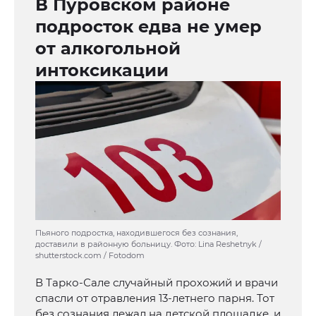
В Пуровском районе
подросток едва не умер
от алкогольной
интоксикации
Пьяного подростка, находившегося без сознания,
доставили в районную больницу. Фото: Lina Reshetnyk /
shutterstock.com / Fotodom
В Тарко-Сале случайный прохожий и врачи
спасли от отравления 13-летнего парня. Тот
без сознания лежал на детской площадке, и