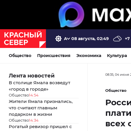
08 августа, 02:49
+7
Общество
Происшествия
Экономика
Культура
Лента новостей
08:35, 04 июня 
В столице Ямала возведут
«город в городе»
Общество
Общество
14:54
Росси
Жители Ямала признались,
что считают главным
плати
подарком в жизни
Общество
14:34
всех 
Рогатый ревизор пришел с