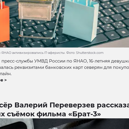
 ЯНАО активизировались IT-аферисты. Фото: Shutterstock.com
 пресс-службы УМВД России по ЯНАО, 16-летняя девушк
алась реквизитами банковских карт северян для покуп
лайн.
е >
сёр Валерий Переверзев рассказ
х съёмок фильма «Брат-3»