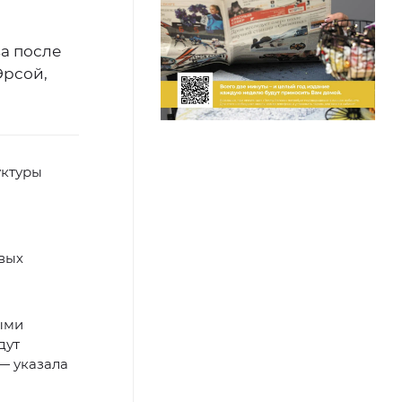
ва после
Эрсой,
уктуры
вых
ными
дут
— указала