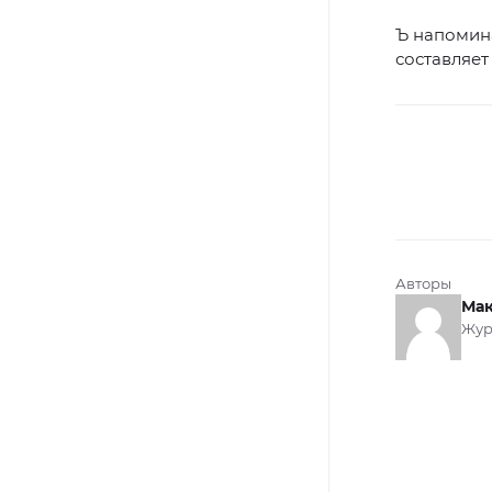
Ъ напомина
составляет
Авторы
Мак
Жур