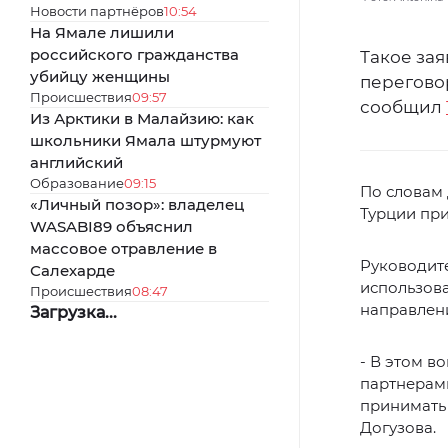
Новости партнёров
10:54
На Ямале лишили
российского гражданства
Такое зая
убийцу женщины
перегово
Происшествия
09:57
сообщил
Из Арктики в Малайзию: как
школьники Ямала штурмуют
английский
Образование
09:15
По словам 
«Личный позор»: владелец
Турции при
WASABI89 объяснил
массовое отравление в
Руководите
Салехарде
использова
Происшествия
08:47
направлен
Загрузка...
- В этом в
партнерами
принимать 
Догузова.