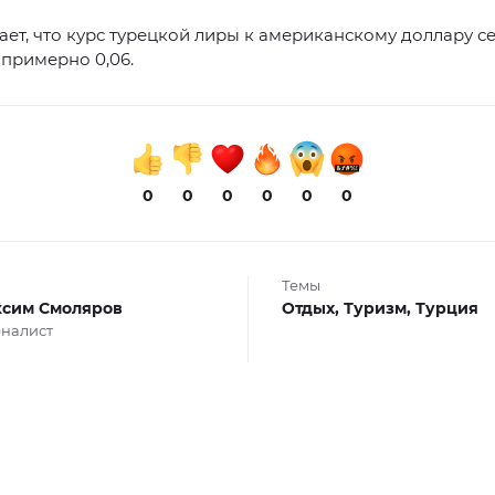
ет, что курс турецкой лиры к американскому доллару с
 примерно 0,06.
0
0
0
0
0
0
Темы
сим Смоляров
Отдых,
Туризм,
Турция
налист