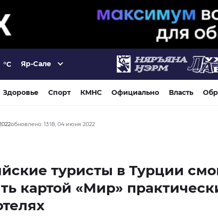
Яр-Сале
°C
Здоровье
Спорт
КМНС
Официально
Власть
Обр
2022
обновлено: 13:18, 04 июня 2022
йские туристы в Турции смо
ть картой «Мир» практическ
отелях