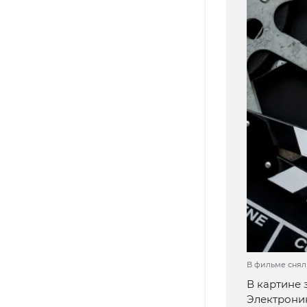
В фильме сняли
В картине
Электроник