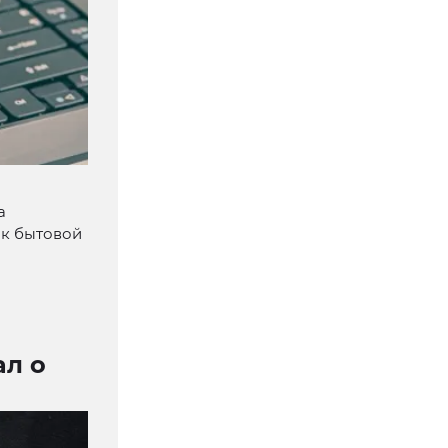
а
ок бытовой
ал о