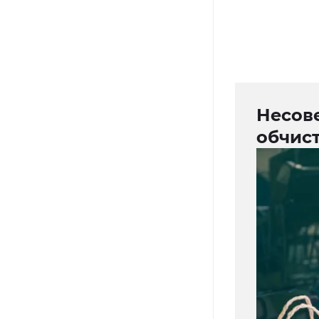
Несов
обчис