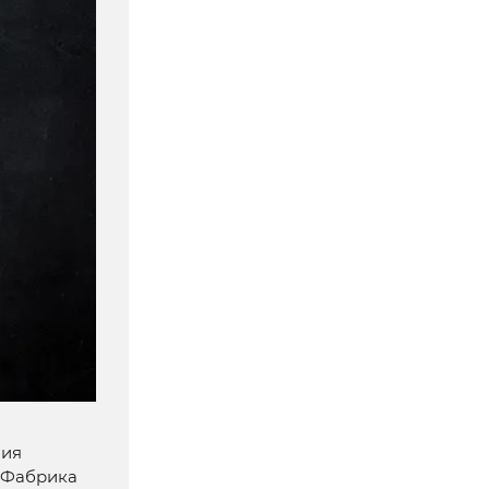
ния
 «Фабрика