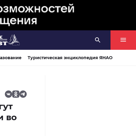
азование
Туристическая энциклопедия ЯНАО
гут
и во