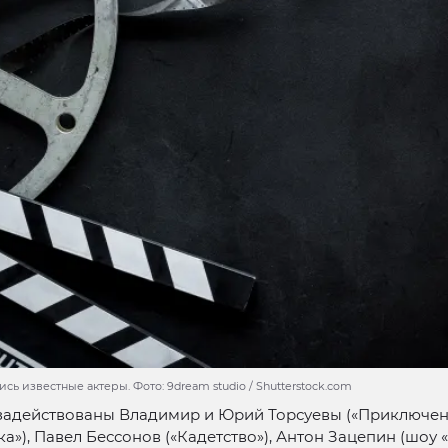
сь известные актеры. Фото: 9dream studio / Shutterstock.com
 задействованы Владимир и Юрий Торсуевы («Приключе
а»), Павел Бессонов («Кадетство»), Антон Зацепин (шоу