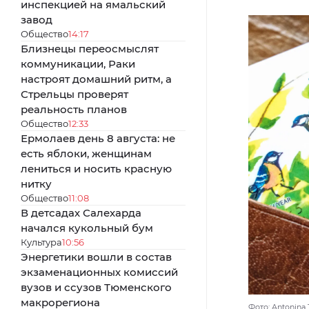
инспекцией на ямальский
завод
Общество
14:17
Близнецы переосмыслят
коммуникации, Раки
настроят домашний ритм, а
Стрельцы проверят
реальность планов
Общество
12:33
Ермолаев день 8 августа: не
есть яблоки, женщинам
лениться и носить красную
нитку
Общество
11:08
В детсадах Салехарда
начался кукольный бум
Культура
10:56
Энергетики вошли в состав
экзаменационных комиссий
вузов и ссузов Тюменского
макрорегиона
Фото: Antonina 