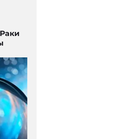
 Раки
ы