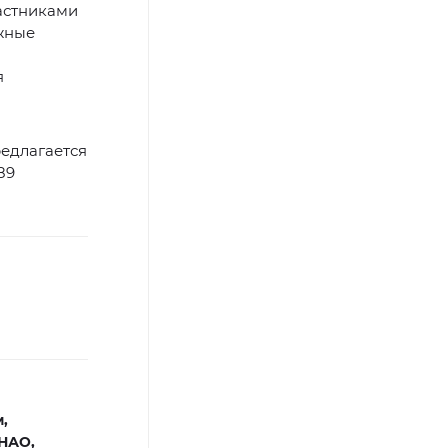
астниками
ежные
я
редлагается
89
,
НАО,