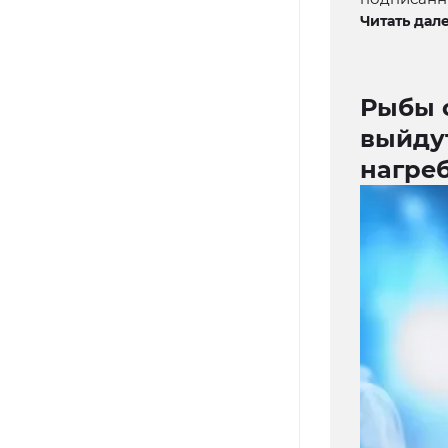
Читать дале
Рыбы 
выйду
нагре