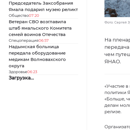
Председатель Заксобрания
Ямала подарил музею реликт
Общество
07:20
Ветеран СВО возглавила
Фото: Сергей 
штаб ямальского Комитета
семей воинов Отечества
На плена
Спецоперация
06:57
Надымская больница
передача 
передала оборудование
чем путе
медикам Волновахского
ЯНАО.
округа
Здоровье
06:23
Загрузка...
«Участие 
политики 
«Больше, ч
делам мол
релизе.
Организат