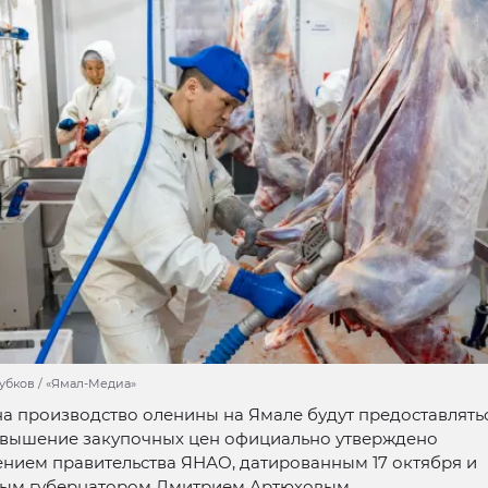
убков / «Ямал-Медиа»
а производство оленины на Ямале будут предоставлятьс
овышение закупочных цен официально утверждено
нием правительства ЯНАО, датированным 17 октября и
ым губернатором Дмитрием Артюховым.