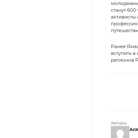
молодежны
станут 600
активисты 
профессион
путешеств
Ранее Яма
вступить в
регионов Р
Авторы
Ася