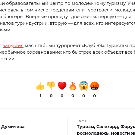
й образовательный центр по молодежному туризму. Уч
 человек, в том числе представители туротрасли, молод
и блогеры. Впервые проведут две смены: первую — для
алов туриндустрии; вторую — для всех, кто интересуетс
иями.
л
запустил
масштабный турпроект «Клуб 89». Туристам п
 необычное соревнование: кто быстрее всех объедет все 
оссии.
1
0
0
0
0
0
Темы
 Думичева
Туризм,
Салехард,
Форум
росмолодежь,
Новости Я