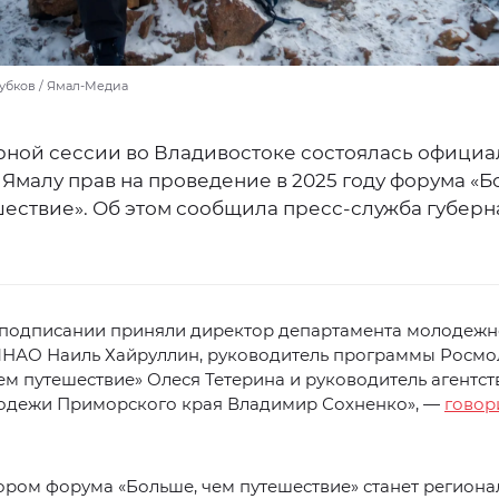
Зубков / Ямал-Медиа
рной сессии во Владивостоке состоялась официа
Ямалу прав на проведение в 2025 году форума «Б
шествие». Об этом сообщила пресс-служба губерн
в подписании приняли директор департамента молодеж
ЯНАО Наиль Хайруллин, руководитель программы Росм
ем путешествие» Олеся Тетерина и руководитель агентст
одежи Приморского края Владимир Сохненко», —
говор
ором форума «Больше, чем путешествие» станет регион