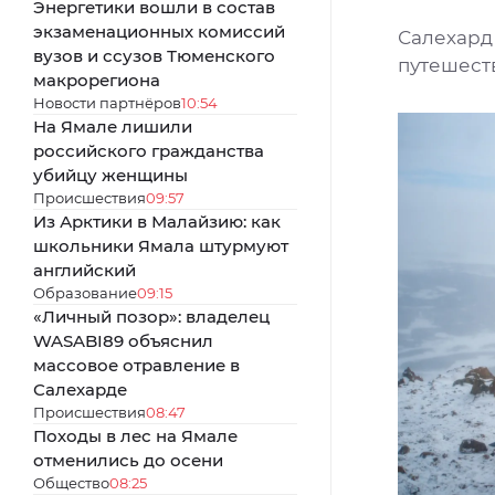
Энергетики вошли в состав
экзаменационных комиссий
Салехард
вузов и ссузов Тюменского
путешест
макрорегиона
Новости партнёров
10:54
На Ямале лишили
российского гражданства
убийцу женщины
Происшествия
09:57
Из Арктики в Малайзию: как
школьники Ямала штурмуют
английский
Образование
09:15
«Личный позор»: владелец
WASABI89 объяснил
массовое отравление в
Салехарде
Происшествия
08:47
Походы в лес на Ямале
отменились до осени
Общество
08:25