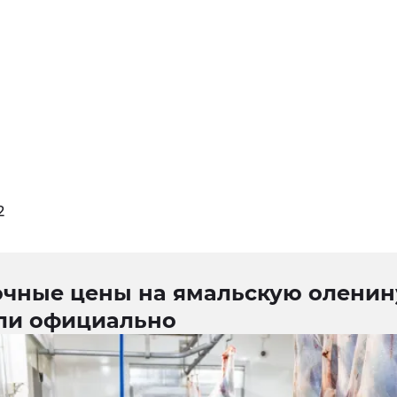
2
очные цены на ямальскую оленин
ли официально