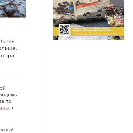
льная
ольше,
атора
ной
олодежь
ва по
ится
в
альный