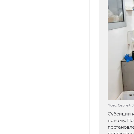
Фото: Сергей З
Субсидии н
новому. П
постановле
подписанн