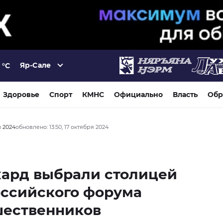
Яр-Сале
°C
Здоровье
Спорт
КМНС
Официально
Власть
Обр
я 2024
обновлено: 13:50, 17 октября 2024
хард выбрали столицей
оссийского форума
шественников