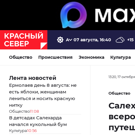
07 августа, 16:40
+15
Общество
Происшествия
Экономика
Культура
Лента новостей
13:20, 17 октябр
Ермолаев день 8 августа: не
есть яблоки, женщинам
Общество
лениться и носить красную
Сале
нитку
Общество
11:08
всер
В детсадах Салехарда
начался кукольный бум
путе
Культура
10:56