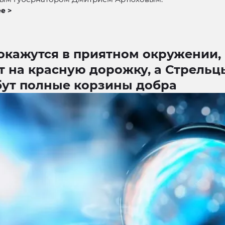
е >
окажутся в приятном окружении,
т на красную дорожку, а Стрельц
бут полные корзины добра