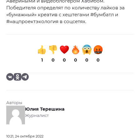
Авериными и видеоблогером Хабибом.
Победителя определят по количеству лайков за
«бумажный» креатив с хештегами #бумбатл и
#нацпроектэкология в соцсетях.
1
0
0
0
0
0
Авторы
Юлия Терешина
Журналист
10:21, 24 октября 2022