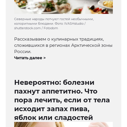
Северные народы потчуют гостей необычными,
колоритными блюдами. Фото: IVASHstudio /
shutterstock.com / Fotodom
Рассказываем о кулинарных традициях,
сложившихся в регионах Арктической зоны
России.
Читать далее >
Невероятно: болезни
пахнут аппетитно. Что
пора лечить, если от тела
исходит запах пива,
яблок или сладостей