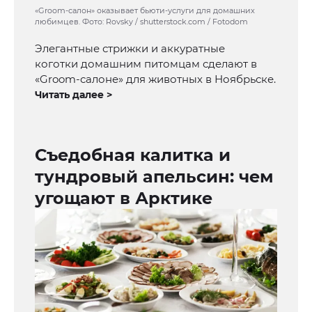
«Groom-салон» оказывает бьюти-услуги для домашних
любимцев. Фото: Rovsky / shutterstock.com / Fotodom
Элегантные стрижки и аккуратные
коготки домашним питомцам сделают в
«Groom-салоне» для животных в Ноябрьске.
Читать далее >
Съедобная калитка и
тундровый апельсин: чем
угощают в Арктике