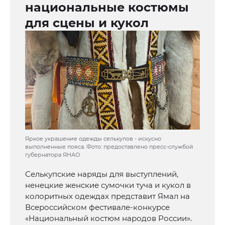
национальные костюмы
для сцены и кукол
Яркое украшение одежды селькупов - искусно
выполненные пояса. Фото: предоставлено пресс-службой
губернатора ЯНАО
Селькупские наряды для выступлений,
ненецкие женские сумочки туча и кукол в
колоритных одеждах представит Ямал на
Всероссийском фестивале-конкурсе
«Национальный костюм народов России».