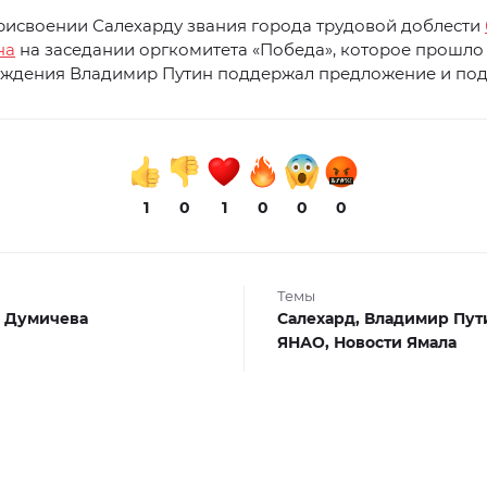
рисвоении Салехарду звания города трудовой доблести
на
на заседании оргкомитета «Победа», которое прошло 
уждения Владимир Путин поддержал предложение и подп
1
0
1
0
0
0
Темы
 Думичева
Салехард,
Владимир Пут
ЯНАО,
Новости Ямала