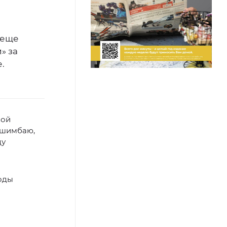
 еще
» за
.
вой
Ишимбаю,
ду
годы