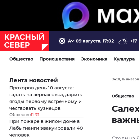
09 августа, 17:02
+17
Общество
Происшествия
Экономика
Культура
Лента новостей
04:01, 16 январ
Прохоров день 10 августа:
гадать на зёрнах овса, дарить
Общество
ягоды первому встречному и
Сале
чествовать кузнецов
Общество
11:33
важн
При пожаре в жилом доме в
Лабытнанги эвакуировали 40
человек
Столица 