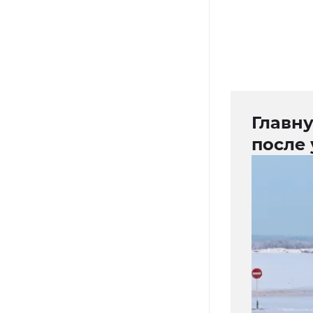
Главн
после