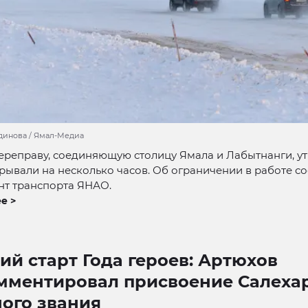
динова / Ямал-Медиа
реправу, соединяющую столицу Ямала и Лабытнанги, ут
рывали на несколько часов. Об ограничении в работе 
нт транспорта ЯНАО.
е >
й старт Года героев: Артюхов
мментировал присвоение Салеха
ного звания