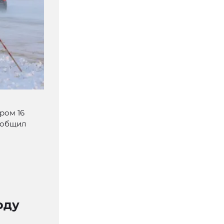
ром 16
сообщил
рду