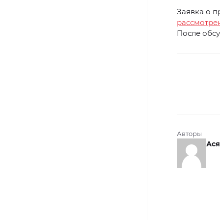
Заявка о п
рассмотре
После обс
Авторы
Ася