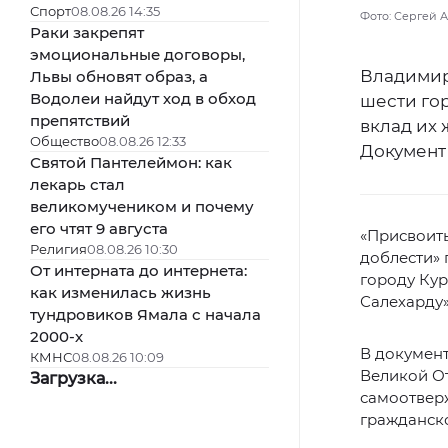
Спорт
08.08.26 14:35
Фото: Сергей 
Раки закрепят
эмоциональные договоры,
Владимир
Львы обновят образ, а
Водолеи найдут ход в обход
шести гор
препятствий
вклад их 
Общество
08.08.26 12:33
Документ
Святой Пантелеймон: как
лекарь стал
великомучеником и почему
его чтят 9 августа
«Присвоит
Религия
08.08.26 10:30
доблести» 
От интерната до интернета:
городу Кур
как изменилась жизнь
Салехарду
тундровиков Ямала с начала
2000-х
В документ
КМНС
08.08.26 10:09
Великой О
Загрузка...
самоотвер
гражданск