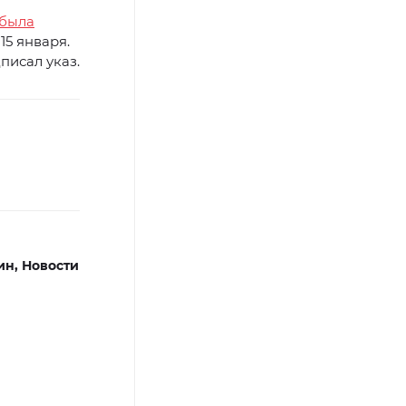
была
15 января.
исал указ.
ин,
Новости