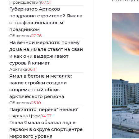
Происшествия
07:51
Губернатор Артюхов
поздравил строителей Ямала
с профессиональным
праздником
Общество
07:36
На вечной мерзлоте: почему
дома на Ямале ставят на сваи
и как они выдерживают
суровый климат
Арктика
06:11
Ямал в бетоне и металле:
какие стройки создали
современный облик
арктического региона
Общество
05:10
Паӈгхататоʼ перенаˮ ненэцяˮ
Няръяна Ӈэрм
04:37
Глава Ямала обкатал лед в
первом в округе спортцентре
мирового уровня