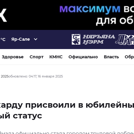
Яр-Сале
°C
Здоровье
Спорт
КМНС
Официально
Власть
Обр
я 2025
обновлено: 04:17, 16 января 2025
харду присвоили в юбилейны
ый статус
Ямала официально стала городом трудовой добле