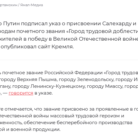
Артамохин / Ямал-Медиа
 Путин подписал указ о присвоении Салехарду и
одам почетного звания «Город трудовой доблести
жителей в победу в Великой Отечественной войне
 опубликовал сайт Кремля.
ь почетное звание Российской Федерации «Город трудо
городу Верхняя Пышма, городу Зеленодольску, городу 
гану, городу Ленинску-Кузнецкому, городу Миассу, горо
», —
говорится
в указе.
е отмечается, что звание присвоено за проявленные в 
течественной войны массовый трудовой героизм и
женность, обеспечение бесперебойного производства
ой и военной продукции.