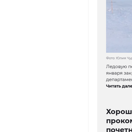
Фото: Юлия Чу
Ледовую пе
января зак
департаме
Читать дале
Хороши
проко
почет