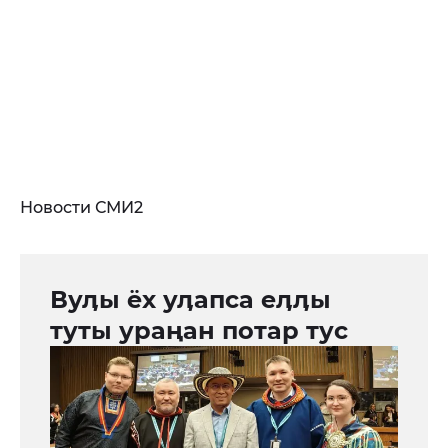
Новости СМИ2
Вуӆы ёх уӆапса еӆӆы
туты ураңан потар тус