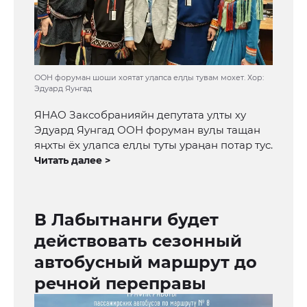
ООН форуман шоши хоятат уӆапса еӆӆы тувам мохет. Хор:
Эдуард Яунгад
ЯНАО Заксобранияйн депутата уӆты ху
Эдуард Яунгад ООН форуман вуӆы тащан
яңхты ёх уӆапса еӆӆы туты ураңан потар тус.
Читать далее >
В Лабытнанги будет
действовать сезонный
автобусный маршрут до
речной переправы