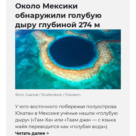
Около Мексики
обнаружили голубую
дыру глубиной 274 м
Фото: Juancat / Shutterstock / Fotodom
У юго-восточного побережья полуострова
Юкатан в Мексике учёные нашли «голубую
дыру» («Там-Ха» или «Таам джа» — с языка
майя переводится как «голубая вода»).
Читать далее >