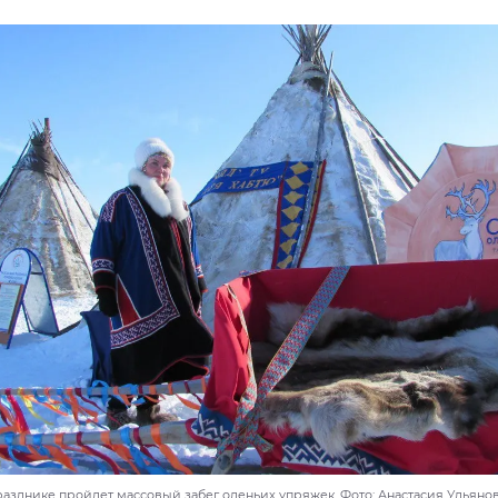
 празднике пройдет массовый забег оленьих упряжек. Фото: Анастасия Улья