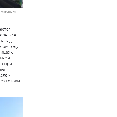
 Анастасия
аются
первые в
 парад
этом году
ицах».
льной
а при
мья
делам
са готовит