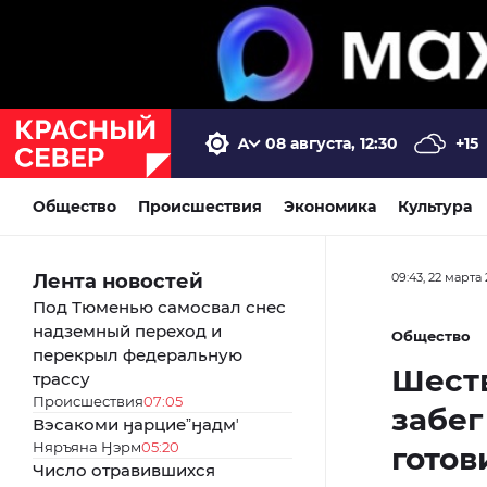
08 августа, 12:30
+15
Общество
Происшествия
Экономика
Культура
Лента новостей
09:43, 22 марта
Под Тюменью самосвал снес
надземный переход и
Общество
перекрыл федеральную
Шест
трассу
Происшествия
07:05
забег
Вэсакоми ӈарциеˮӈадмʼ
Няръяна Ӈэрм
05:20
готов
Число отравившихся