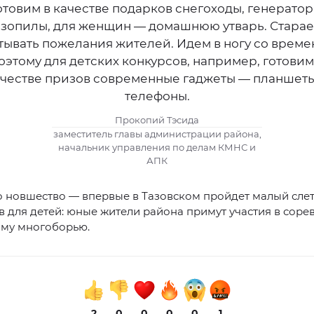
отовим в качестве подарков снегоходы, генератор
зопилы, для женщин — домашнюю утварь. Стара
тывать пожелания жителей. Идем в ногу со време
оэтому для детских конкурсов, например, готовим
ачестве призов современные гаджеты — планшеты
телефоны.
Прокопий Тэсида
заместитель главы администрации района,
начальник управления по делам КМНС и
АПК
о новшество — впервые в Тазовском пройдет малый сле
 для детей: юные жители района примут участия в соре
ому многоборью.
2
0
0
0
0
1