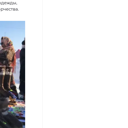
одежды,
рчества.