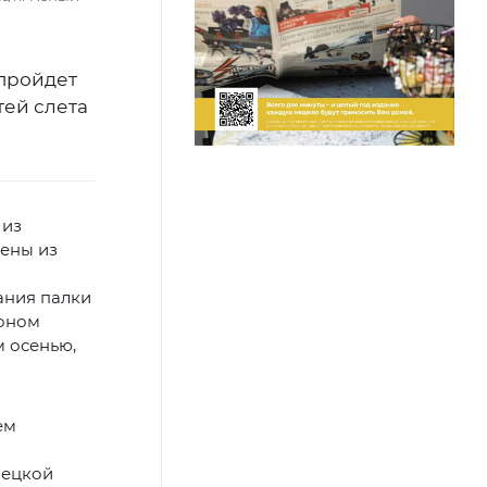
 пройдет
тей слета
 из
ены из
ания палки
лоном
м осенью,
ем
нецкой