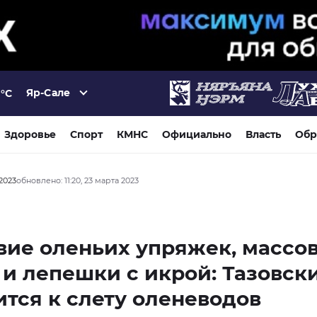
Яр-Сале
°C
Здоровье
Спорт
КМНС
Официально
Власть
Обр
 2023
обновлено: 11:20, 23 марта 2023
вие оленьих упряжек, массо
 и лепешки с икрой: Тазовск
ится к слету оленеводов