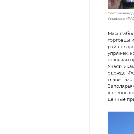
Слет оленевод
Ульянова/КРА
Масштабно
торговцы и
районе про
упряжек, к
тазовчан п
Участникам
одежде. Ф
главе Тазо
Заполярья»
коренных 
ценные при