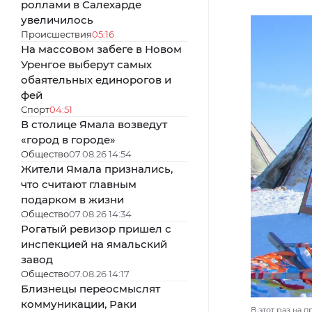
роллами в Салехарде
увеличилось
Происшествия
05:16
На массовом забеге в Новом
Уренгое выберут самых
обаятельных единорогов и
фей
Спорт
04:51
В столице Ямала возведут
«город в городе»
Общество
07.08.26 14:54
Жители Ямала признались,
что считают главным
подарком в жизни
Общество
07.08.26 14:34
Рогатый ревизор пришел с
инспекцией на ямальский
завод
Общество
07.08.26 14:17
Близнецы переосмыслят
коммуникации, Раки
В этот раз на