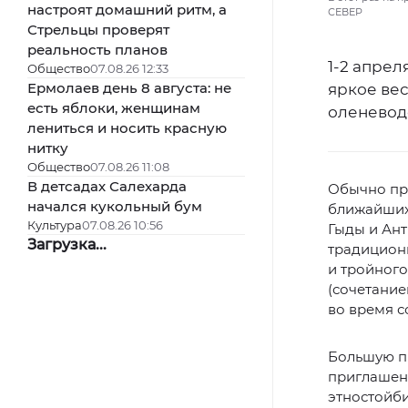
настроят домашний ритм, а
СЕВЕР
Стрельцы проверят
реальность планов
1-2 апре
Общество
07.08.26 12:33
Ермолаев день 8 августа: не
яркое вес
есть яблоки, женщинам
оленевод
лениться и носить красную
нитку
Общество
07.08.26 11:08
В детсадах Салехарда
Обычно пра
начался кукольный бум
ближайших
Культура
07.08.26 10:56
Гыды и Ант
Загрузка...
традиционн
и тройног
(сочетание
во время с
Большую пр
приглашенн
этностойб