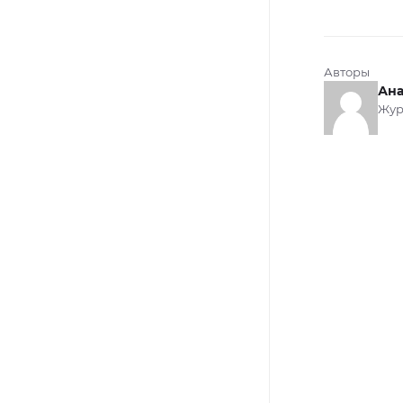
Авторы
Ана
Жур