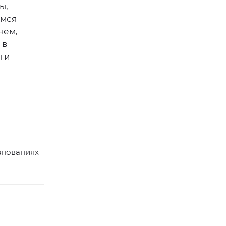
ы,
емся
нем,
 в
 и
т
внованиях