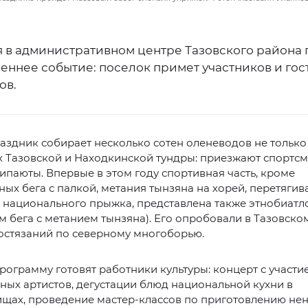
ля в административном центре Тазовского района
еннее событие: поселок примет участников и гос
ов.
здник собирает несколько сотен оленеводов не только
 Тазовской и Находкинской тундры: приезжают спортсм
ипаюты. Впервые в этом году спортивная часть, кроме
ых бега с палкой, метания тынзяна на хорей, перетягив
о национального прыжка, представлена также этнобиат
м бега с метанием тынзяна). Его опробовали в Тазовско
остязаний по северному многоборью.
ограмму готовят работники культуры: концерт с участи
ых артистов, дегустации блюд национальной кухни в
ищах, проведение мастер-классов по приготовлению не