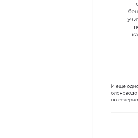
г
бен
учи
п
к
И еще одн
оленеводов
по северн