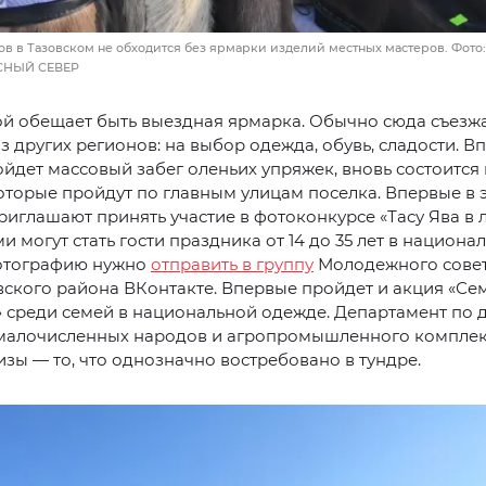
ов в Тазовском не обходится без ярмарки изделий местных мастеров. Фото:
СНЫЙ СЕВЕР
й обещает быть выездная ярмарка. Обычно сюда съезж
з других регионов: на выбор одежда, обувь, сладости. В
йдет массовый забег оленьих упряжек, вновь состоится
оторые пройдут по главным улицам поселка. Впервые в 
риглашают принять участие в фотоконкурсе «Тасу Ява в л
и могут стать гости праздника от 14 до 35 лет в национа
отографию нужно
отправить в группу
Молодежного совет
вского района ВКонтакте. Впервые пройдет и акция «Се
 среди семей в национальной одежде. Департамент по 
малочисленных народов и агропромышленного комплек
зы — то, что однозначно востребовано в тундре.