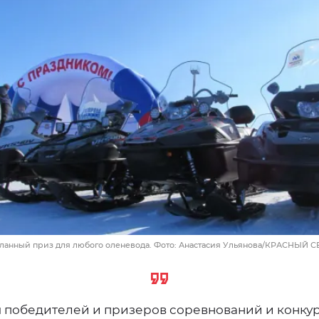
ланный приз для любого оленевода. Фото: Анастасия Ульянова/КРАСНЫЙ С
 победителей и призеров соревнований и конку