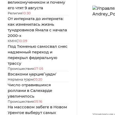
великомучеником и почему
его чтят 9 августа
Религия
10:30
От интерната до интернета:
как изменилась жизнь
тундровиков Ямала с начала
2000-х
КМНС
10:09
Под Тюменью самосвал снес
надземный переход и
перекрыл федеральную
трассу
Происшествия
07:05
Вэсакоми ӈарциеˮӈадмʼ
Няръяна Ӈэрм
05:20
Число отравившихся
роллами в Салехарде
увеличилось
Происшествия
05:16
На массовом забеге в Новом
Уренгое выберут самых
Управляющая ко