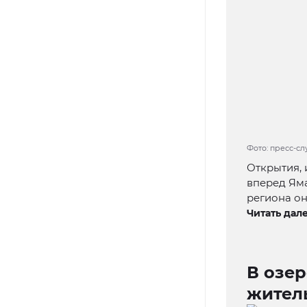
Фото: пресс-с
Открытия, 
вперед Яма
региона он
Читать дале
В озе
жител