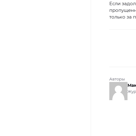
Если задол
пропущенно
только за 
Авторы
Мак
Жур