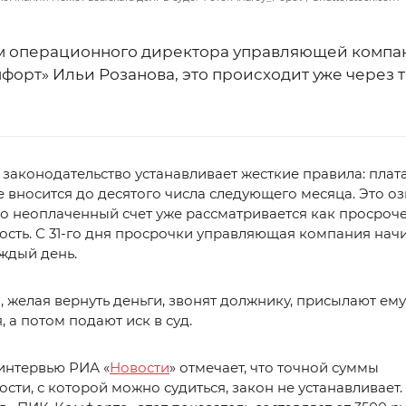
м операционного директора управляющей компа
форт» Ильи Розанова, это происходит уже через 
аконодательство устанавливает жесткие правила: плата
вносится до десятого числа следующего месяца. Это озн
сло неоплаченный счет уже рассматривается как просроч
сть. С 31-го дня просрочки управляющая компания нач
ждый день.
 желая вернуть деньги, звонят должнику, присылают ему
 а потом подают иск в суд.
интервью РИА «
Новости
» отмечает, что точной суммы
сти, с которой можно судиться, закон не устанавливает.