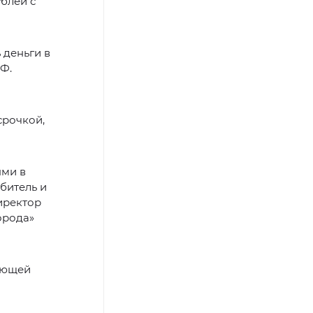
ублей с
 деньги в
Ф.
срочкой,
ями в
битель и
иректор
орода»
яющей