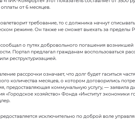
в «ПИК-Комфорте» этот показатель составляет от 3500 р
оплаты от 6 месяцев.
довлетворит требование, то с должника начнут списывать
ском режиме. Он также не сможет выехать за пределы Р
сообщал о путях добровольного погашения возникшей
сти. Портал предлагал гражданам воспользоваться рас
или реструктуризацией.
ление рассрочки означает, что долг будет гаситься част
кого количества месяцев, о котором договорились потре
я, предоставляющая коммунальную услугу, — заявила д
я «Городское хозяйство» Фонда «Институт экономики г
лер.
предоставляется исключительно по доброй воле управл