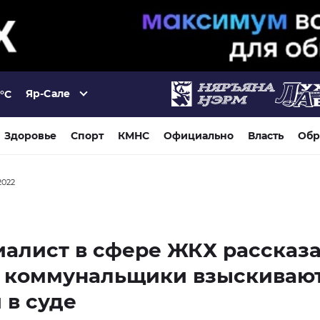
Яр-Сале
°C
Здоровье
Спорт
КМНС
Официально
Власть
Обр
2022
алист в сфере ЖКХ рассказа
а коммунальщики взыскиваю
 в суде