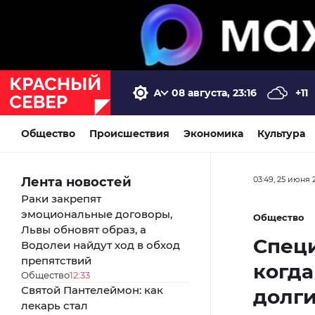
08 августа, 23:16
+11
Общество
Происшествия
Экономика
Культура
Лента новостей
03:49, 25 июня 
Раки закрепят
эмоциональные договоры,
Общество
Львы обновят образ, а
Специ
Водолеи найдут ход в обход
препятствий
когд
Общество
12:33
Святой Пантелеймон: как
долги
лекарь стал