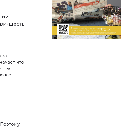
нии
три-шесть
 за
ачает, что
енная
исляет
 Поэтому,