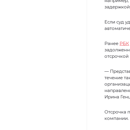
например, 
задержкой 
Если суд у
автоматиче
Ранее
РБК
задолженно
отсрочкой 
— Представ
течение та
организаци
направлени
Ирина Генц
Отсрочка 
компании.