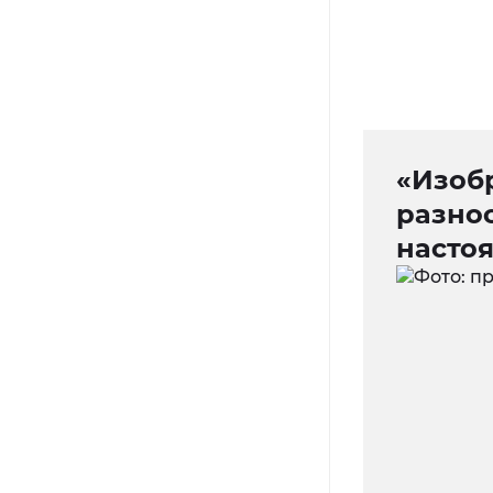
«Изоб
разно
насто