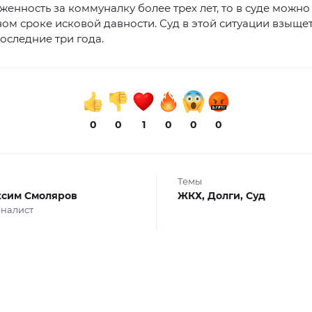
женность за коммуналку более трех лет, то в суде можно
м сроке исковой давности. Суд в этой ситуации взыще
последние три года.
0
0
1
0
0
0
Темы
сим Смоляров
ЖКХ,
Долги,
Суд
налист