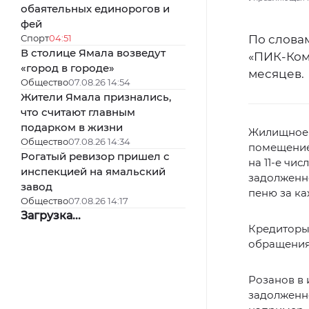
обаятельных единорогов и
фей
Спорт
04:51
По слова
В столице Ямала возведут
«ПИК-Ком
«город в городе»
месяцев.
Общество
07.08.26 14:54
Жители Ямала признались,
что считают главным
подарком в жизни
Жилищное з
Общество
07.08.26 14:34
помещение 
Рогатый ревизор пришел с
на 11-е чи
инспекцией на ямальский
задолженно
завод
пеню за ка
Общество
07.08.26 14:17
Загрузка...
Кредиторы,
обращения,
Розанов в 
задолженно