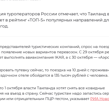
я туроператоров России отмечает, что Таиланд в
ет в рейтинг «ТОП-5» популярных направлений дл
год.
представителей туристических компаний, спрос на поезд
появление новых вариантов перевозок. С 29 октября р
ет выполнять авиакомпания IKAR, а с 30 октября — «Аэр
ровать путевку сейчас, то поездка на 10 дней с прожива
здочном отеле обойдется в 135 тысяч рублей с человека.
то 1 октября власти Таиланда хотят снять все ковидные
я на въезд в страну. Сейчас туристам надо запастись с
ции или отрицательным ПЦР-тестом, указывает
РИА Ново