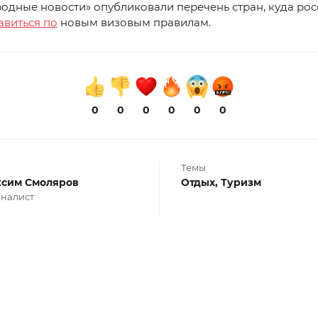
одные новости» опубликовали перечень стран, куда ро
авиться по
новым визовым правилам.
0
0
0
0
0
0
Темы
сим Смоляров
Отдых,
Туризм
налист