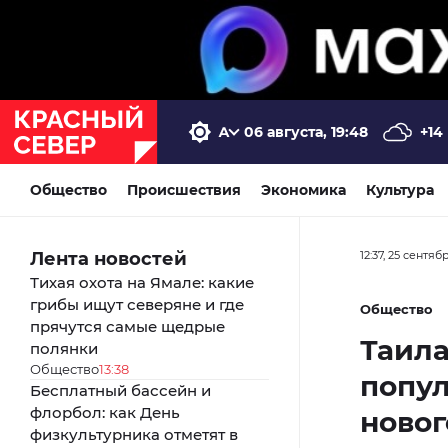
06 августа, 19:48
+14
Общество
Происшествия
Экономика
Культура
Лента новостей
12:37, 25 сентяб
Тихая охота на Ямале: какие
грибы ищут северяне и где
Общество
прячутся самые щедрые
Таила
полянки
Общество
13:38
попу
Бесплатный бассейн и
флорбол: как День
новог
физкультурника отметят в