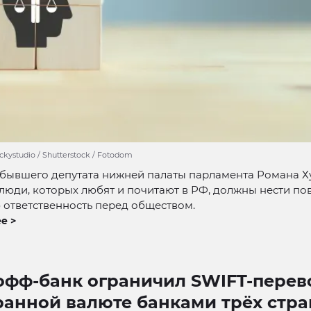
ckystudio / Shutterstock / Fotodom
 бывшего депутата нижней палаты парламента Романа Х
люди, которых любят и почитают в РФ, должны нести п
ответственность перед обществом.
е >
офф-банк ограничил SWIFT-перев
ранной валюте банками трёх стра