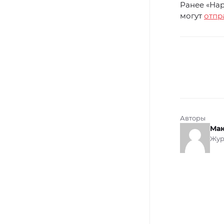
Ранее «Нар
могут
отпр
Авторы
Мак
Жур