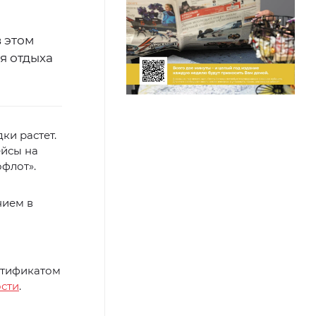
 этом
я отдыха
ки растет.
ейсы на
офлот».
нием в
ертификатом
сти
.