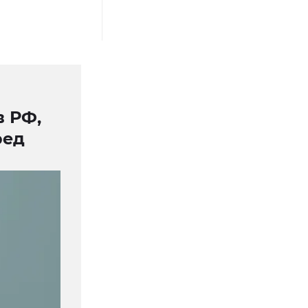
в РФ,
ред