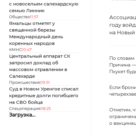
с новосельем салехардскую
семью Линник
Общество
11:57
Ассоциаци
Ямальцы отметят у
году войд
священной березы
на Новый 
Международный день
коренных народов
КМНС
10:47
Центральный аппарат СК
По словам 
запросил доклад об
Причина — 
массовом отравлении в
Пхукет буд
Салехарде
Происшествия
09:51
Если брони
Суд в Новом Уренгое списал
четырехзве
кредитные долги погибшего
на СВО бойца
Спецоперация
08:25
Отметим, ч
Загрузка...
ограничени
о вакцина