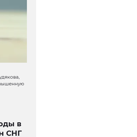
удякова,
овышенную
оды в
н СНГ