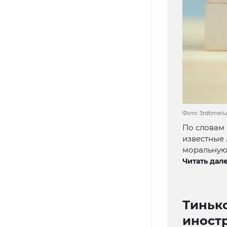
Фото: 3rdtimelu
По словам
известные 
моральную 
Читать дале
Тиньк
иност