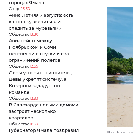
городах Ямала
Спорт
13:30
Анна Летняя 7 августа: есть
картошку, жениться и
следить за муравьями
Общество
13:30
Авиарейсы между
Ноябрьском и Сочи
перенесли на сутки из-за
ограничений полетов
Общество
12:55
Овны уточнят приоритеты,
Девы укрепят систему, а
Козероги зададут тон
команде
Общество
12:33
В Салехарде новыми домами
застроят несколько
кварталов
Общество
11:58
Губернатор Ямала поздравил
Фото: fokke baa