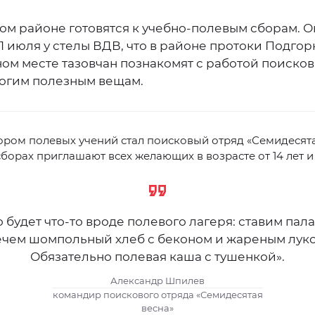
ом районе готовятся к учебно-полевым сборам. 
1 июля у стелы ВДВ, что в районе протоки Подгор
ом месте тазовчан познакомят с работой поисков
ногим полезным вещам.
ром полевых учений стал поисковый отряд «Семидесята
сборах приглашают всех желающих в возрасте от 14 лет и
о будет что-то вроде полевого лагеря: ставим пала
ечем шомпольный хлеб с беконом и жареным луко
Обязательно полевая каша с тушенкой».
Александр Шпилев
командир поискового отряда «Семидесятая
весна»