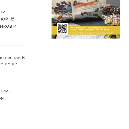
Они
ной. В
иков и
я весна». К
 старше.
тки,
м.