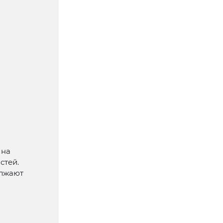
 на
стей.
олжают