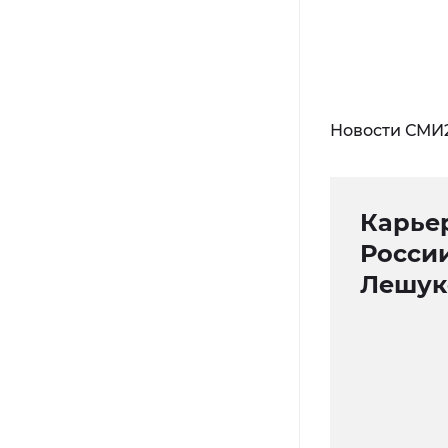
Новости СМИ
Карье
России
Лешук