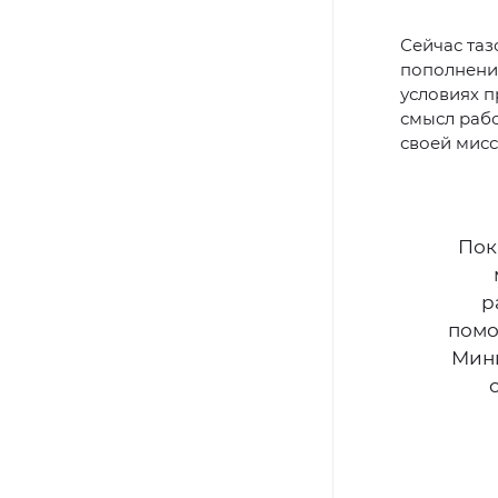
Сейчас таз
пополнение
условиях 
смысл рабо
своей мисс
Пок
р
помо
Мини