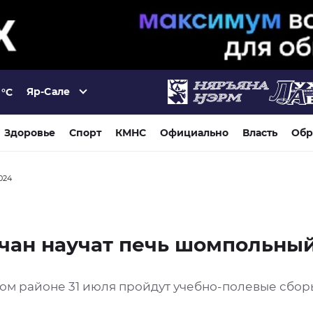
Яр-Сале
°C
Здоровье
Спорт
КМНС
Официально
Власть
Обр
2024
чан научат печь шомпольны
ком районе 31 июля пройдут учебно-полевые сбор