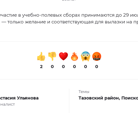
участие в учебно-полевых сборах принимаются до 29 июл
 — только желание и соответствующая для вылазки на 
2
0
0
0
0
0
Темы
стасия Ульянова
Тазовский район,
Поиск
налист