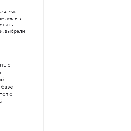
ривлечь
м, ведь в
онять
и, выбрали
ть с
е
ой
 базе
тся с
й