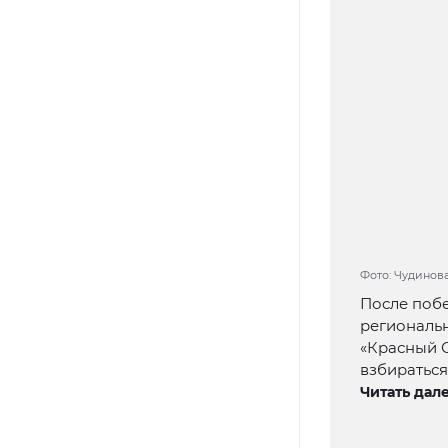
Фото: Чудинов
После побе
региональн
«Красный С
взбираться
Читать дале