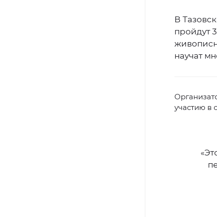
В Тазовск
пройдут 3
живописн
научат м
Организато
участию в 
«Эт
п