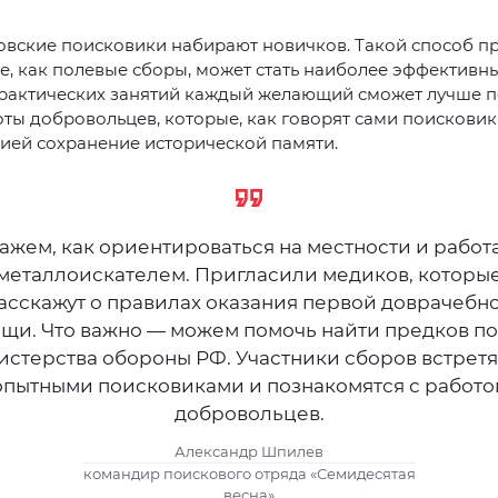
овские поисковики набирают новичков. Такой способ п
, как полевые сборы, может стать наиболее эффективны
практических занятий каждый желающий сможет лучше п
ты добровольцев, которые, как говорят сами поисковик
ией сохранение исторической памяти.
ажем, как ориентироваться на местности и работа
металлоискателем. Пригласили медиков, которы
асскажут о правилах оказания первой доврачебн
щи. Что важно — можем помочь найти предков по
стерства обороны РФ. Участники сборов встретя
опытными поисковиками и познакомятся с работо
добровольцев.
Александр Шпилев
командир поискового отряда «Семидесятая
весна»