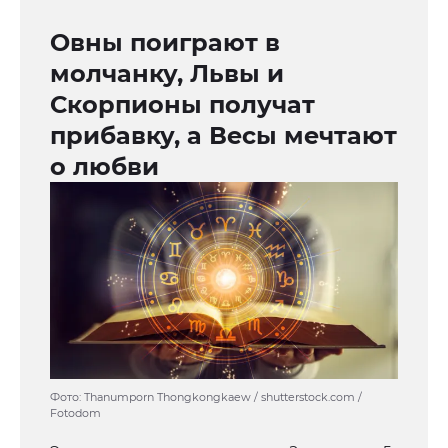
Овны поиграют в
молчанку, Львы и
Скорпионы получат
прибавку, а Весы мечтают
о любви
Фото: Thanumporn Thongkongkaew / shutterstock.com /
Fotodom