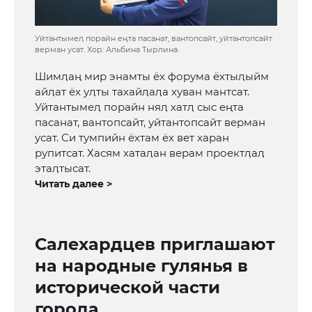
Уйтантымеӆ порайн еңта пасанат, вантопсайт, уйтантопсайт
верман усат. Хор: Альбина Тырлина.
Шимӆаң мир энамты ёх форума ёхтыӆыйм
айӆат ёх уӆты тахайӆаӆа хуван мантсат.
Уйтантымеӆ порайн няӆ хатӆ сыс еңта
пасанат, вантопсайт, уйтантопсайт верман
усат. Си тумпийн ёхтам ёх вет харан
рупитсат. Хасям хатаӆан верам проектӆаӆ
этаӆтысат.
Читать далее >
Салехардцев приглашают
на народные гулянья в
исторической части
города