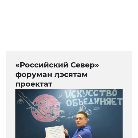
«Российский Север»
форуман ӆэсятам
проектат