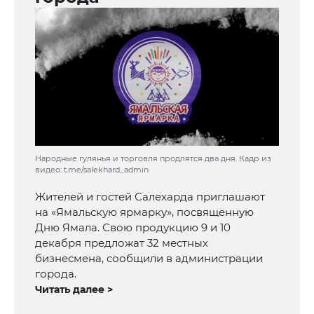
Народные гулянья и торговля продлятся два дня. Кадр из
видео: t.me/salekhard_admin
Жителей и гостей Салехарда приглашают
на «Ямальскую ярмарку», посвященную
Дню Ямала. Свою продукцию 9 и 10
декабря предложат 32 местных
бизнесмена, сообщили в администрации
города.
Читать далее >