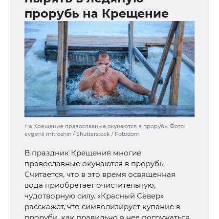
прорубь на Крещение
На Крещение православные окунаются в прорубь. Фото:
evgenii mitroshin / Shutterstock / Fotodom
В праздник Крещения многие
православные окунаются в прорубь.
Считается, что в это время освященная
вода приобретает очистительную,
чудотворную силу. «Красный Север»
расскажет, что символизирует купание в
проруби, как правильно в нее погружаться,