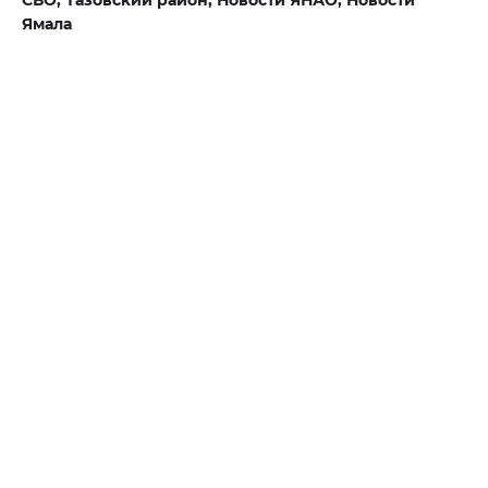
СВО,
Тазовский район,
Новости ЯНАО,
Новости
Ямала