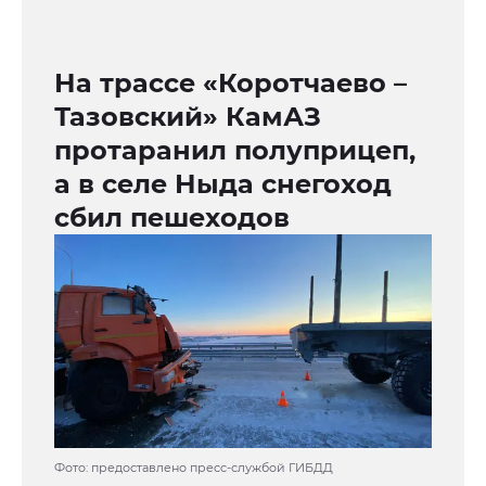
На трассе «Коротчаево –
Тазовский» КамАЗ
протаранил полуприцеп,
а в селе Ныда снегоход
сбил пешеходов
Фото: предоставлено пресс-службой ГИБДД