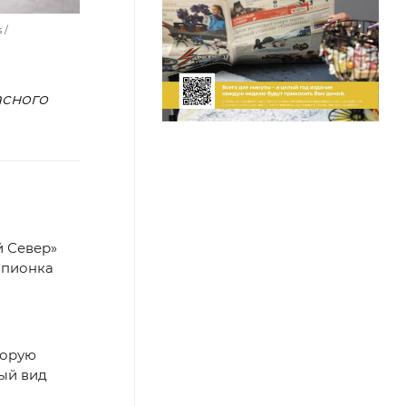
 /
асного
й Север»
мпионка
оторую
ный вид