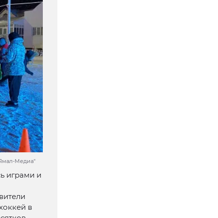
"Ямал-Медиа"
ь играми и
вители
хоккей в
есятков —