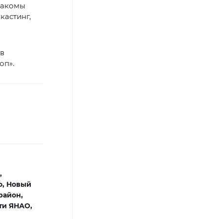
знакомы
кастинг,
ов
оп».
,
о,
Новый
район,
ти ЯНАО,