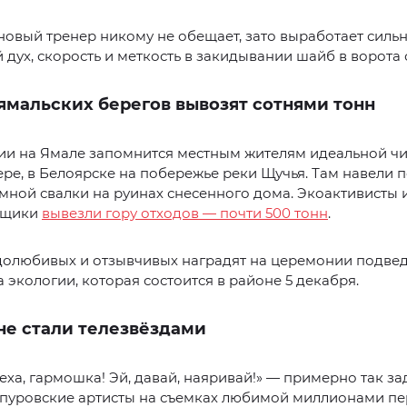
овый тренер никому не обещает, зато выработает силь
дух, скорость и меткость в закидывании шайб в ворота 
ямальских берегов вывозят сотнями тонн
ии на Ямале запомнится местным жителям идеальной чи
ре, в Белоярске на побережье реки Щучья. Там навели 
мной свалки на руинах снесенного дома. Экоактивисты 
ьщики
вывезли гору отходов — почти 500 тонн
.
долюбивых и отзывчивых наградят на церемонии подве
а экологии, которая состоится в районе 5 декабря.
не стали телезвёздами
еха, гармошка! Эй, давай, наяривай!» — примерно так з
 пуровские артисты на съемках любимой миллионами п