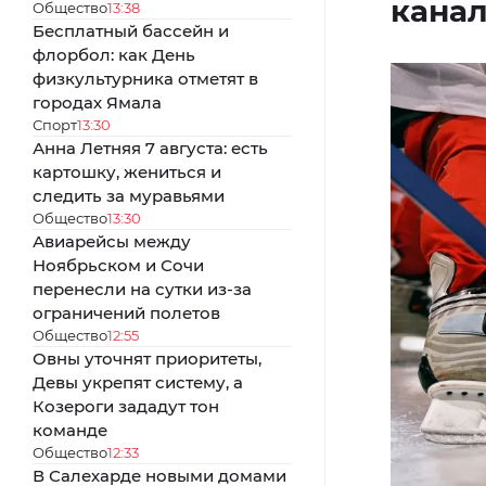
канал
Общество
13:38
Бесплатный бассейн и
флорбол: как День
физкультурника отметят в
городах Ямала
Спорт
13:30
Анна Летняя 7 августа: есть
картошку, жениться и
следить за муравьями
Общество
13:30
Авиарейсы между
Ноябрьском и Сочи
перенесли на сутки из-за
ограничений полетов
Общество
12:55
Овны уточнят приоритеты,
Девы укрепят систему, а
Козероги зададут тон
команде
Общество
12:33
В Салехарде новыми домами