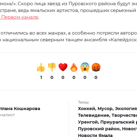
рмонь!». Скоро лица звезд из Пуровского района будут 
стране, ведь ямальских артистов, прошедших серьезный 
а Первом канале
.
отличились во всех жанрах, а особенно потрясли автор
 национальным северным танцем ансамбля «Калейдоск
1
0
0
0
0
0
Темы
тлана Кошкарова
Хоккей,
Мусор,
Экология
налист
Телевидение,
Творчеств
Уренгой,
Приуральский 
Пуровский район,
Новос
Новости Ямала