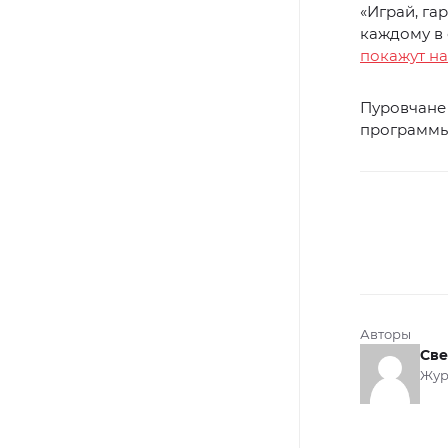
«Играй, га
каждому в 
покажут н
Пуровчане 
программы
Авторы
Све
Жур