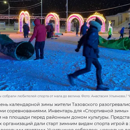
 собрали любителей спорта от мала до велика. Фото: Анастасия Ульянова / 
ень календарной зимы жители Тазовского разогревалис
ми соревнованиями. Инвентарь для «Спортивной зимы»
и на площади перед районным домом культуры. Предста
 организаций дали старт зимним видам спорта игрой в 
 веселыми стартами. Участников собралось несколько д