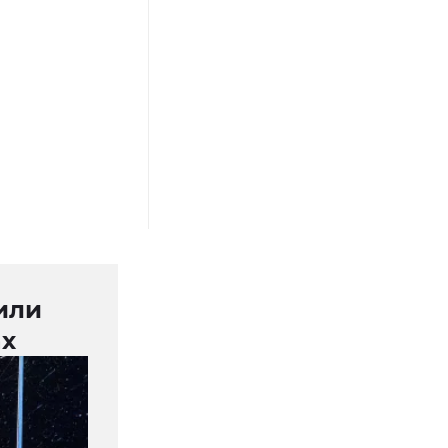
или
ах