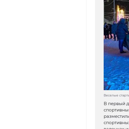
Веселые старты
В первый д
спортивны
разместил
спортивных
валенках и