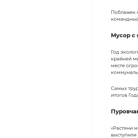
Поблажек н
командный 
Мусор с 
Год эколог
крайней ме
месте огро
коммунал
Самых тру
итогов Год
Пуровча
«Растяни м
выступили