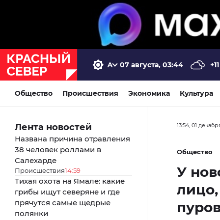
07 августа, 03:44
+11
Общество
Происшествия
Экономика
Культура
Лента новостей
13:54, 01 декабр
Названа причина отравления
38 человек роллами в
Общество
Салехарде
У нов
Происшествия
14:59
Тихая охота на Ямале: какие
лицо,
грибы ищут северяне и где
прячутся самые щедрые
пуров
полянки