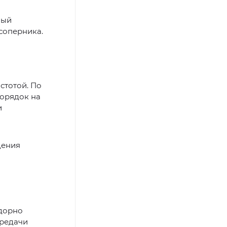
ный
соперника.
стотой. По
порядок на
и
дения
адорно
ередачи