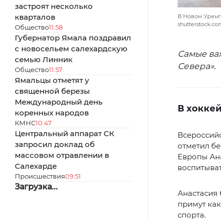
застроят несколько
кварталов
В Новом Уренго
shutterstock.c
Общество
11:58
Губернатор Ямала поздравил
с новосельем салехардскую
Самые ва
семью Линник
Севера».
Общество
11:57
Ямальцы отметят у
священной березы
Международный день
В хокке
коренных народов
КМНС
10:47
Центральный аппарат СК
Всероссийс
запросил доклад об
отметил б
массовом отравлении в
Европы Ана
Салехарде
воспитыва
Происшествия
09:51
Загрузка...
Анастасия
примут как
спорта.