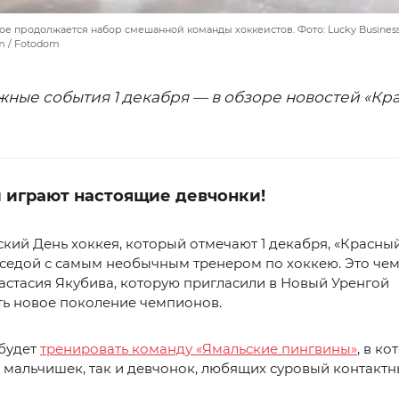
е продолжается набор смешанной команды хоккеистов. Фото: Lucky Business
om / Fotodom
жные события 1 декабря — в обзоре новостей «Кр
й играют настоящие девчонки!
кий День хоккея, который отмечают 1 декабря, «Красны
еседой с самым необычным тренером по хоккею. Это че
стасия Якубива, которую пригласили в Новый Уренгой
ть новое поколение чемпионов.
 будет
тренировать команду «Ямальские пингвины»
, в к
 мальчишек, так и девчонок, любящих суровый контакт