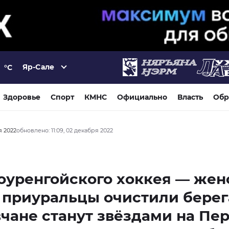
Яр-Сале
°C
Здоровье
Спорт
КМНС
Официально
Власть
Обр
я 2022
обновлено: 11:09, 02 декабря 2022
оуренгойского хоккея — жен
 приуральцы очистили берега
чане станут звёздами на Пе