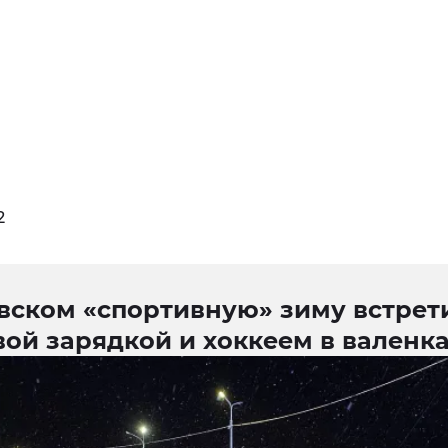
2
овском «спортивную» зиму встрет
ой зарядкой и хоккеем в валенк