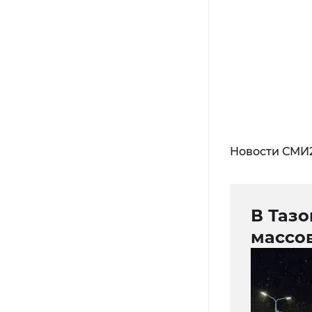
Новости СМИ
В Таз
массов