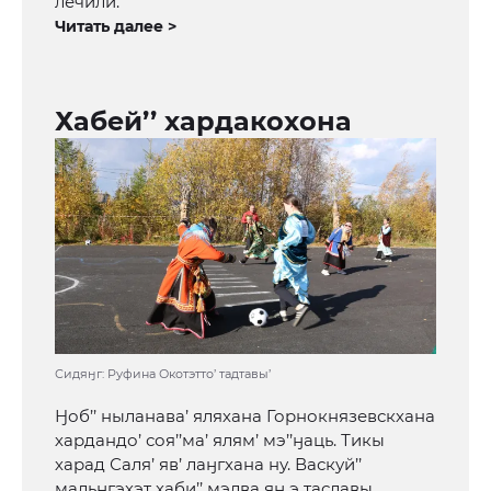
лечили.
Читать далее >
Хабей’’ хардакохона
Сидяӈг: Руфина Окотэтто’ тадтавы’
Ӈоб’’ ныланава’ яляхана Горнокнязевскхана
хардандо’ соя’’ма’ ялям’ мэ’’ӈаць. Тикы
харад Саля’ яв’ лаӈгхана ну. Васкуй’’
мальӈгэхэт хаби’’ мэлва яӈ э таславы.