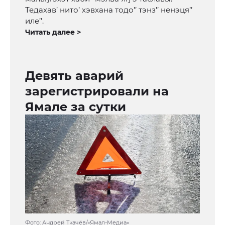
Тедахав’ нито’ хэвхана тодо’’ тэнз’’ ненэця’’
иле’’.
Читать далее >
Девять аварий
зарегистрировали на
Ямале за сутки
Фото: Андрей Ткачёв/«Ямал-Медиа»