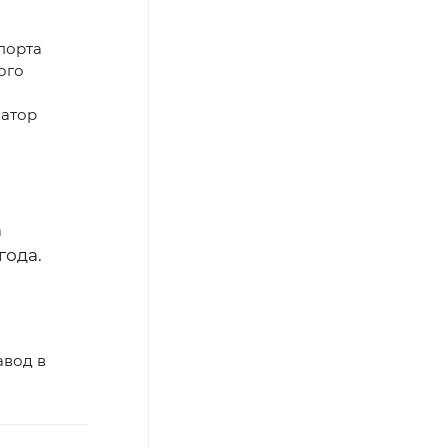
порта
ого
натор
а
года.
авод в