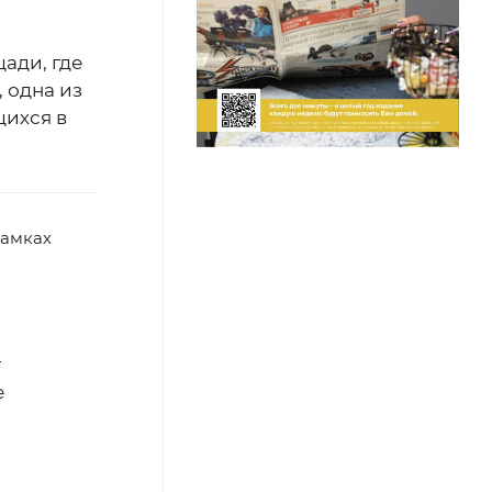
ади, где
, одна из
щихся в
рамках
т
е