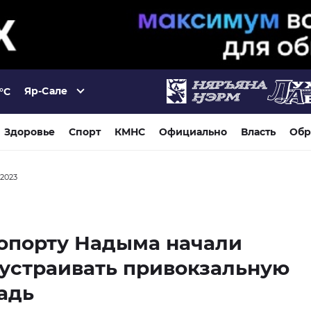
Яр-Сале
°C
Здоровье
Спорт
КМНС
Официально
Власть
Обр
 2023
опорту Надыма начали
устраивать привокзальную
адь