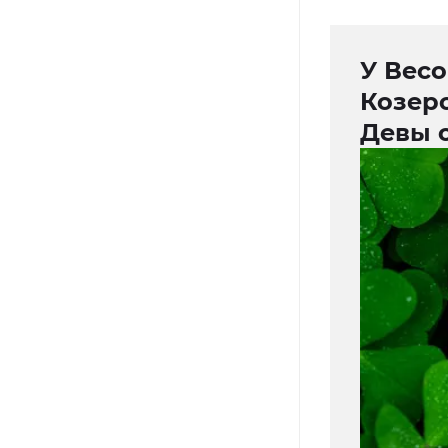
У Весо
Козеро
Девы 