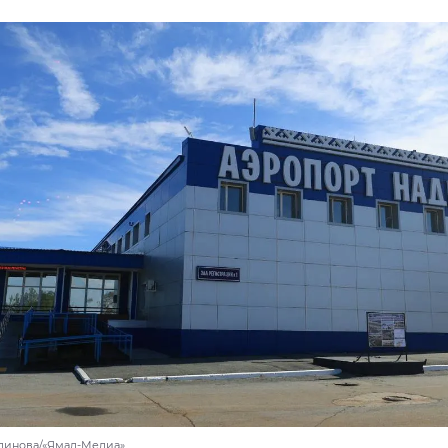
динова/«Ямал-Медиа»