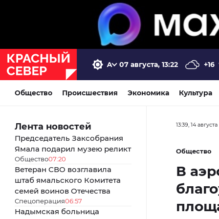
07 августа, 13:22
+16
Общество
Происшествия
Экономика
Культура
Лента новостей
13:39, 14 августа
Председатель Заксобрания
Ямала подарил музею реликт
Общество
Общество
07:20
В аэр
Ветеран СВО возглавила
штаб ямальского Комитета
благо
семей воинов Отечества
Спецоперация
06:57
площ
Надымская больница