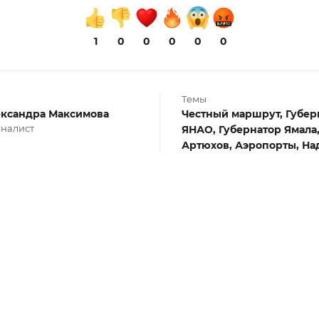
1
0
0
0
0
0
Темы
ксандра Максимова
Честный маршрут,
Губер
налист
ЯНАО,
Губернатор Ямала
Артюхов,
Аэропорты,
На