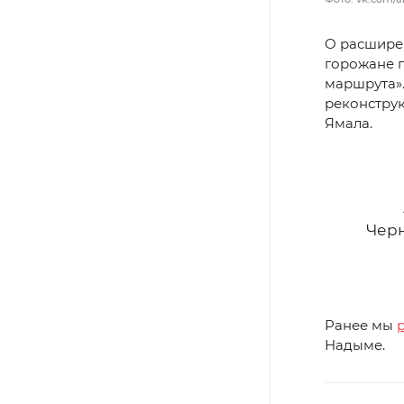
О расшире
горожане 
маршрута».
реконстру
Ямала.
Черн
Ранее мы
Надыме.