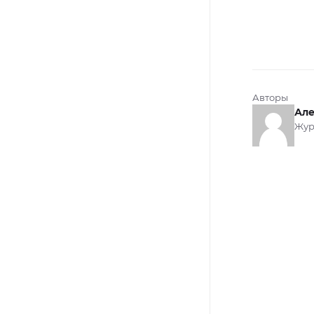
Авторы
Але
Жур