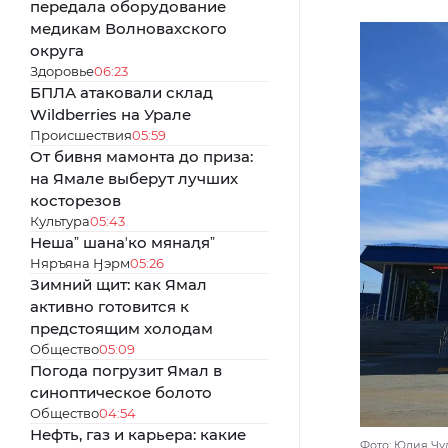
передала оборудование
медикам Волновахского
округа
Здоровье
06:23
БПЛА атаковали склад
Wildberries на Урале
Происшествия
05:59
От бивня мамонта до приза:
на Ямале выберут лучших
косторезов
Культура
05:43
Нешаˮ шанаʼко мянаԯяˮ
Няръяна Ӈэрм
05:26
Зимний щит: как Ямал
активно готовится к
предстоящим холодам
Общество
05:09
Погода погрузит Ямал в
синоптическое болото
Общество
04:54
Нефть, газ и карьера: какие
Фото: Юлия Чу