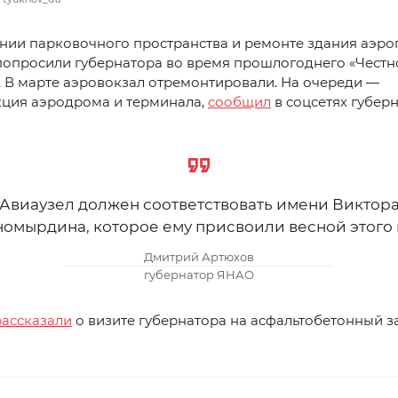
нии парковочного пространства и ремонте здания аэро
попросили губернатора во время прошлогоднего «Честн
 В марте аэровокзал отремонтировали. На очереди —
кция аэродрома и терминала,
сообщил
в соцсетях губер
Авиаузел должен соответствовать имени Виктор
омырдина, которое ему присвоили весной этого 
Дмитрий Артюхов
губернатор ЯНАО
рассказали
о визите губернатора на асфальтобетонный з