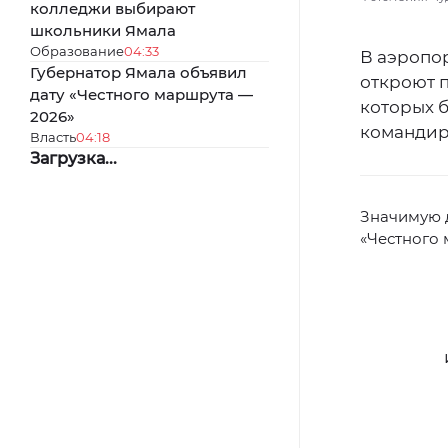
колледжи выбирают
школьники Ямала
Образование
04:33
В аэропо
Губернатор Ямала объявил
откроют п
дату «Честного маршрута —
которых 
2026»
командир
Власть
04:18
Загрузка...
Значимую 
«Честного 