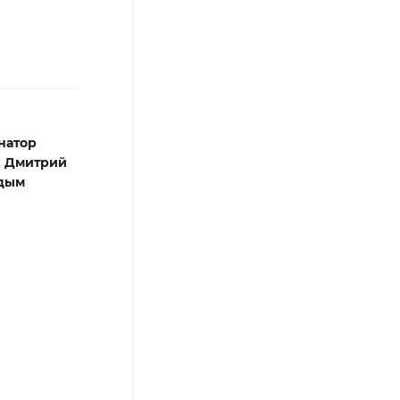
натор
,
Дмитрий
дым