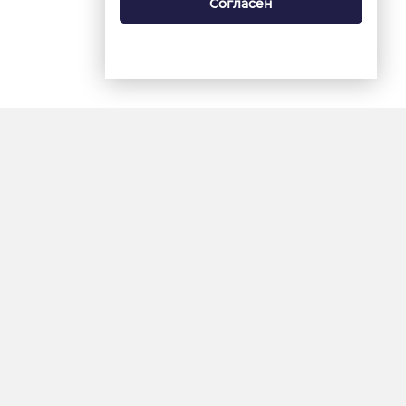
Согласен
18+
«Ямал-Медиа»
Интернет-сайт «Красный
Север»
«Север-Пресс»