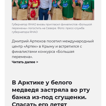
Губернатор ЯНАО вновь пригласил финалистов «Большой
перемены» погостить на Севере. Фото: пресс-служба
губернатора ЯНАО
Дмитрий Артюхов посетил международный
центр «Артек» в Крыму и встретился с
финалистами конкурса «Большая
перемена».
Читать далее >
В Арктике у белого
медведя застряла во рту
банка из-под сгущенки.
Спасать его летят