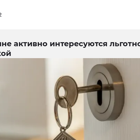
2
яне активно интересуются льготн
кой