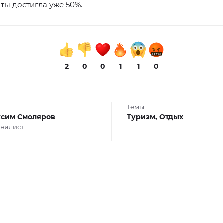
ты достигла уже 50%.
2
0
0
1
1
0
Темы
сим Смоляров
Туризм,
Отдых
налист