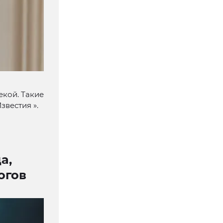
екой. Такие
вестия ».
а,
огов