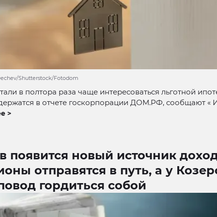
Dechev/Shutterstock/Fotodom
тали в полтора раза чаще интересоваться льготной ипот
ержатся в отчете госкорпорации ДОМ.РФ, сообщают « Из
е >
в появится новый источник доход
оны отправятся в путь, а у Козер
повод гордиться собой