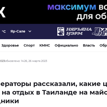
Яр-Сале
°C
Здоровье
Спорт
КМНС
Официально
Власть
Обр
2023
обновлено: 14:26, 26 марта 2023
ераторы рассказали, какие 
 на отдых в Таиланде на май
дники