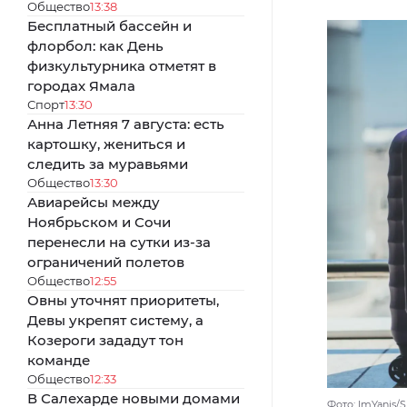
Общество
13:38
Бесплатный бассейн и
флорбол: как День
физкультурника отметят в
городах Ямала
Спорт
13:30
Анна Летняя 7 августа: есть
картошку, жениться и
следить за муравьями
Общество
13:30
Авиарейсы между
Ноябрьском и Сочи
перенесли на сутки из-за
ограничений полетов
Общество
12:55
Овны уточнят приоритеты,
Девы укрепят систему, а
Козероги зададут тон
команде
Общество
12:33
В Салехарде новыми домами
Фото: ImYanis/