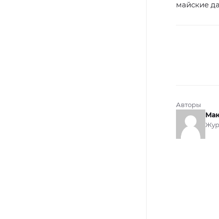
майские да
Авторы
Мак
Жур