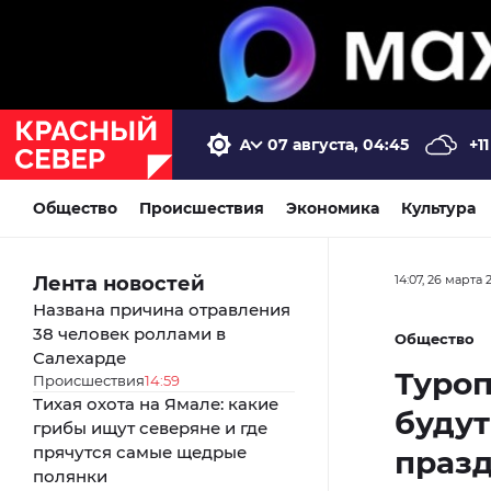
07 августа, 04:45
+11
Общество
Происшествия
Экономика
Культура
Лента новостей
14:07, 26 марта 
Названа причина отравления
38 человек роллами в
Общество
Салехарде
Туроп
Происшествия
14:59
Тихая охота на Ямале: какие
будут
грибы ищут северяне и где
прячутся самые щедрые
праз
полянки