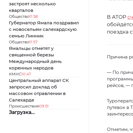
застроят несколько
кварталов
Общество
11:58
В АТОР
с
Губернатор Ямала поздравил
обойдётся
с новосельем салехардскую
поездка с
семью Линник
Общество
11:57
Ямальцы отметят у
священной березы
Причина р
Международный день
коренных народов
— По причи
КМНС
10:47
программы
Центральный аппарат СК
рейсов, —
запросил доклад об
массовом отравлении в
Салехарде
Туроперато
Происшествия
09:51
путевок в 
Загрузка...
заинтересо
Отметим, ч