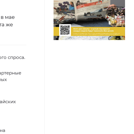
 в мае
та же
го спроса.
чартерные
мых
майских
 на