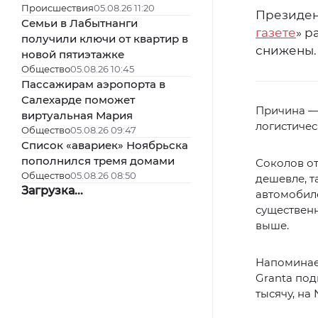
Происшествия
05.08.26 11:20
Президен
Семьи в Лабытнанги
газете
» р
получили ключи от квартир в
снижены.
новой пятиэтажке
Общество
05.08.26 10:45
Пассажирам аэропорта в
Салехарде поможет
Причина —
виртуальная Мария
логистичес
Общество
05.08.26 09:47
Список «авариек» Ноябрьска
пополнился тремя домами
Соколов от
Общество
05.08.26 08:50
дешевле, т
Загрузка...
автомобиле
существенн
выше.
Напоминаем
Granta под
тысячу, на 