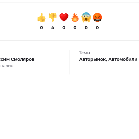
0
4
0
0
0
0
Темы
сим Смоляров
Авторынок,
Автомобили
налист