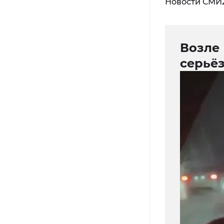
Новости СМИ
Возле 
серьё