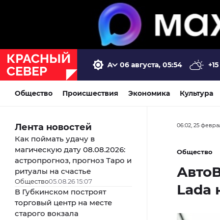
06 августа, 05:54
+15
Общество
Происшествия
Экономика
Культура
Лента новостей
06:02, 25 февра
Как поймать удачу в
магическую дату 08.08.2026:
Общество
астропрогноз, прогноз Таро и
АвтоВ
ритуалы на счастье
Общество
05.08.26 15:07
Lada 
В Губкинском построят
торговый центр на месте
старого вокзала