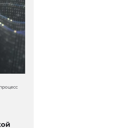
 процесс
кой