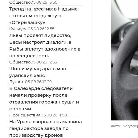
Общество
05.08.26 13:50
Тренд на креатив: в Надыме
готовят молодежную
«Открывашку»
Культура
05.08.26 12:55
Львы проявят лидерство,
Весы настроят диалоги, а
Рыбы вплетут вдохновение в
повседневность
Общество
05.08.26 12:33
Шоши муваӆ аратыман
уӆапсайӆ хайс
Лух Авт
05.08.26 12:29
В Салехарде следователи
начали проверку после
отравления горожан суши и
роллами
Происшествия
05.08.26 11:58
На Урале взорвалась машина
Фото: Everyonep
гендиректора завода по
производству дронов