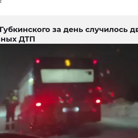
2
Губкинского за день случилось д
зных ДТП