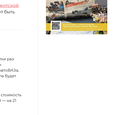
ентской
ут быть
тки раз
н
АвтоВАЗа,
ла будет
 стоимость
 — на 21