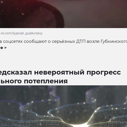
vk.com/typicall_gubkinskiy
 соцсетях сообщают о серьёзных ДТП возле Губкинского
е >
едсказал невероятный прогресс
льного потепления