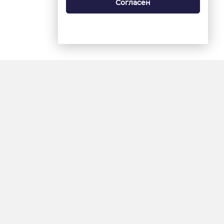
Согласен
18+
«Ямал-Медиа»
Интернет-сайт «Красный
Север»
«Север-Пресс»