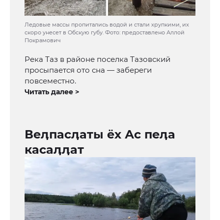
Ледовые массы пропитались водой и стали хрупкими, их
скоро унесет в Обскую губу. Фото: предоставлено Аллой
Покрамович
Река Таз в районе поселка Тазовский
просыпается ото сна — забереги
повсеместно.
Читать далее >
Веӆпасӆаты ёх Ас пеӆа
касаӆӆат