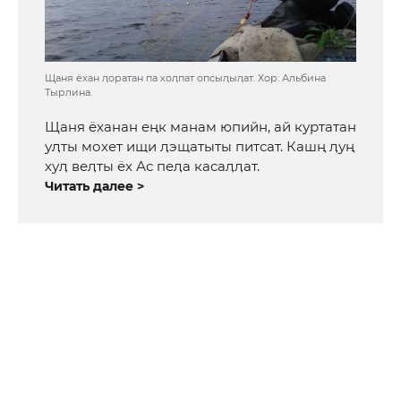
Щаня ёхан ӆоратан па хоӆпат опсыӆыӆат. Хор: Альбина
Тырлина.
Щаня ёханан еңк манам юпийн, ай куртатан
уӆты мохет ищи ӆэщатыты питсат. Кашң ӆуң
хуӆ веӆты ёх Ас пеӆа касаӆӆат.
Читать далее >