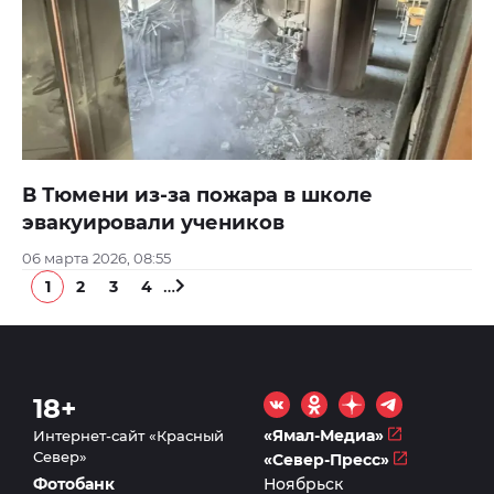
В Тюмени из-за пожара в школе
эвакуировали учеников
06 марта 2026, 08:55
…
1
2
3
4
18+
«Ямал-Медиа»
Интернет-сайт «Красный
Север»
«Север-Пресс»
Фотобанк
Ноябрьск