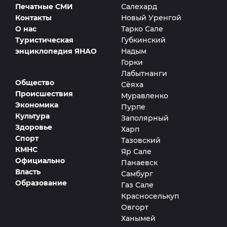
Печатные СМИ
Салехард
Контакты
Новый Уренгой
О нас
Тарко Сале
Туристическая
Губкинский
энциклопедия ЯНАО
Надым
Горки
Лабытнанги
Общество
Сёяха
Происшествия
Муравленко
Экономика
Пурпе
Культура
Заполярный
Здоровье
Харп
Спорт
Тазовский
КМНС
Яр Сале
Официально
Панаевск
Власть
Самбург
Образование
Газ Сале
Красноселькуп
Овгорт
Ханымей