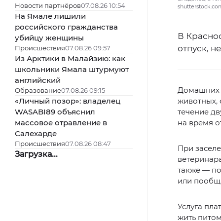
Новости партнёров
07.08.26 10:54
shutterstock.c
На Ямале лишили
российского гражданства
В Красно
убийцу женщины
отпуск, н
Происшествия
07.08.26 09:57
Из Арктики в Малайзию: как
школьники Ямала штурмуют
английский
Домашних 
Образование
07.08.26 09:15
«Личный позор»: владелец
животных, 
WASABI89 объяснил
течение д
массовое отравление в
на время о
Салехарде
Происшествия
07.08.26 08:47
При заселе
Загрузка...
ветеринара
также — по
или пообща
Услуга пла
жить питом