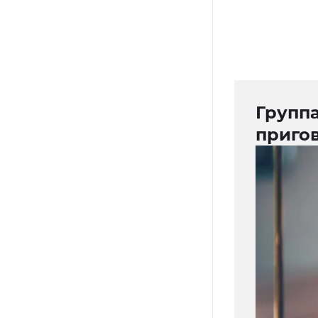
Группа
пригов