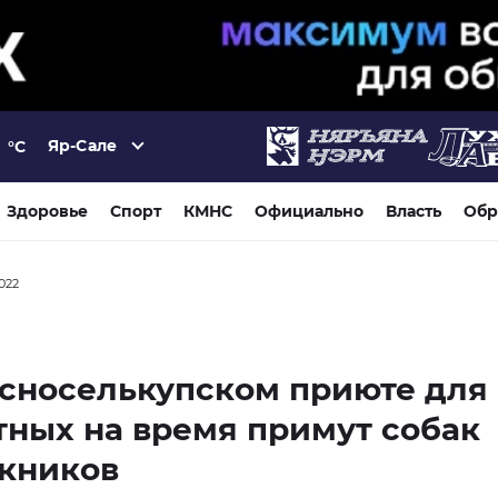
Яр-Сале
°C
Здоровье
Спорт
КМНС
Официально
Власть
Обр
2022
сноселькупском приюте для
ных на время примут собак
скников