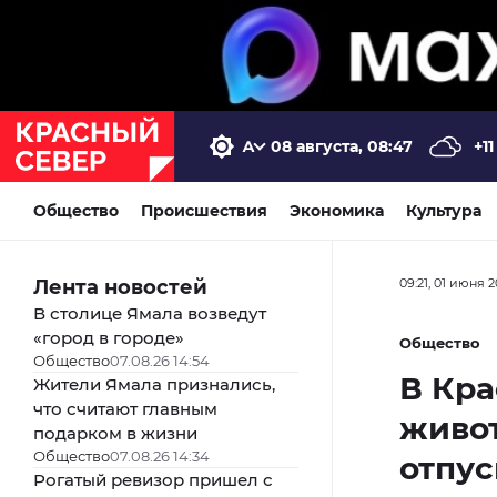
08 августа, 08:47
+11
Общество
Происшествия
Экономика
Культура
Лента новостей
09:21, 01 июня 
В столице Ямала возведут
«город в городе»
Общество
Общество
07.08.26 14:54
В Кра
Жители Ямала признались,
что считают главным
живот
подарком в жизни
Общество
07.08.26 14:34
отпу
Рогатый ревизор пришел с