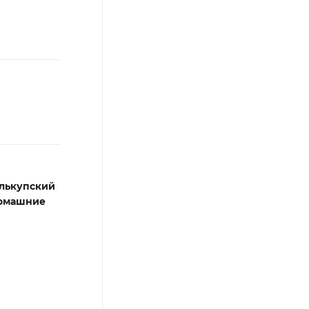
лькупский
омашние