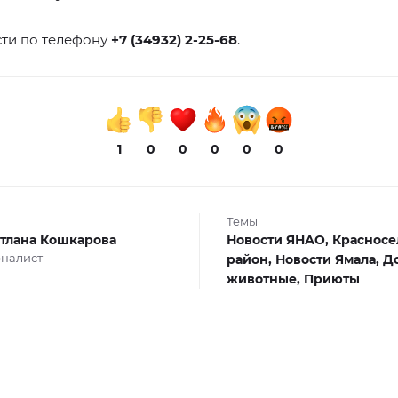
ти по телефону
+7 (34932) 2-25-68
.
1
0
0
0
0
0
Темы
тлана Кошкарова
Новости ЯНАО,
Красносе
налист
район,
Новости Ямала,
Д
животные,
Приюты