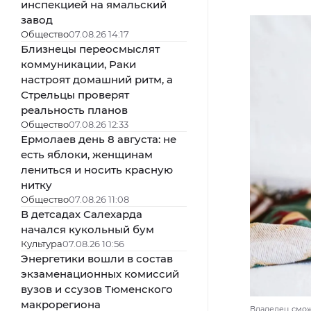
инспекцией на ямальский
завод
Общество
07.08.26 14:17
Близнецы переосмыслят
коммуникации, Раки
настроят домашний ритм, а
Стрельцы проверят
реальность планов
Общество
07.08.26 12:33
Ермолаев день 8 августа: не
есть яблоки, женщинам
лениться и носить красную
нитку
Общество
07.08.26 11:08
В детсадах Салехарда
начался кукольный бум
Культура
07.08.26 10:56
Энергетики вошли в состав
экзаменационных комиссий
вузов и ссузов Тюменского
макрорегиона
Владелец сможе