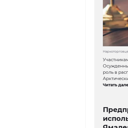
Наркоторговцев
Участникам
Осужденных
роль в рас
Арктически
Читать дале
Предп
испол
Ямале