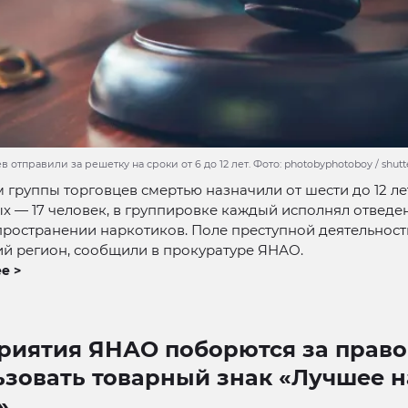
 отправили за решетку на сроки от 6 до 12 лет. Фото: photobyphotoboy / shutt
 группы торговцев смертью назначили от шести до 12 ле
 — 17 человек, в группировке каждый исполнял отведе
пространении наркотиков. Поле преступной деятельност
й регион, сообщили в прокуратуре ЯНАО.
е >
риятия ЯНАО поборются за право
ьзовать товарный знак «Лучшее н
»