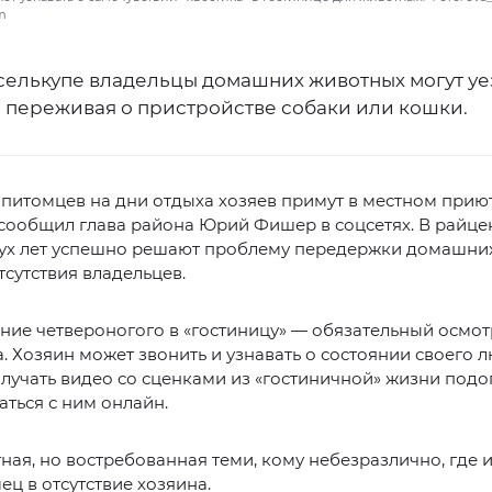
om
селькупе владельцы домашних животных могут уе
е переживая о пристройстве собаки или кошки.
питомцев на дни отдыха хозяев примут в местном прию
сообщил глава района Юрий Фишер в соцсетях. В райце
вух лет успешно решают проблему передержки домашни
тсутствия владельцев.
ние четвероногого в «гостиницу» — обязательный осмот
. Хозяин может звонить и узнавать о состоянии своего 
лучать видео со сценками из «гостиничной» жизни под
ться с ним онлайн.
тная, но востребованная теми, кому небезразлично, где и
ец в отсутствие хозяина.