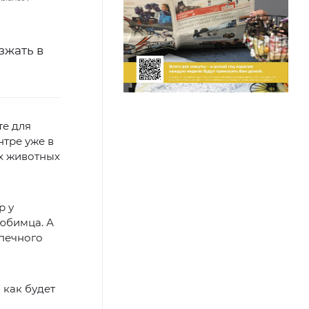
зжать в
те для
нтре уже в
х животных
р у
любимца. А
опечного
 как будет