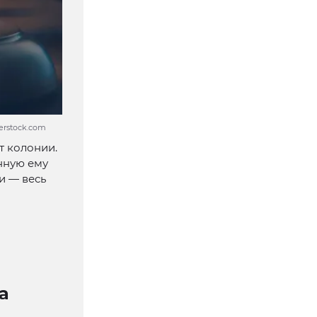
erstock.com
т колонии.
нную ему
и — весь
а