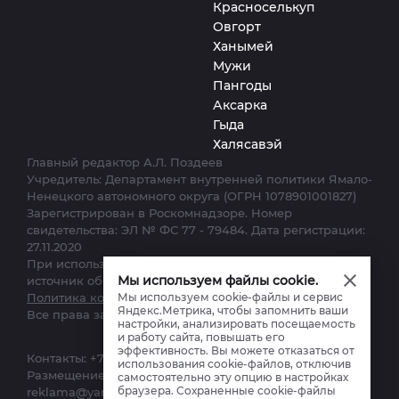
Красноселькуп
Овгорт
Ханымей
Мужи
Пангоды
Аксарка
Гыда
Халясавэй
Главный редактор А.Л. Поздеев
Учредитель: Департамент внутренней политики Ямало-
Ненецкого автономного округа (ОГРН 1078901001827)
Зарегистрирован в Роскомнадзоре. Номер
свидетельства: ЭЛ № ФС 77 - 79484. Дата регистрации:
27.11.2020
При использовании материалов сайта ссылка на
Мы используем файлы cookie.
источник обязательна.
Мы используем cookie-файлы и сервис
Политика конфиденциальности.
Яндекс.Метрика, чтобы запомнить ваши
Все права защищены. © 2012–2025
настройки, анализировать посещаемость
и работу сайта, повышать его
эффективность. Вы можете отказаться от
Контакты:
+7 (34922) 7-12-62
,
ks-yanao@yamal-media.ru
использования cookie-файлов, отключив
Размещение, реклама:
+7(34922) 4-27-28
,
самостоятельно эту опцию в настройках
браузера. Сохраненные cookie-файлы
reklama@yamal-media.ru