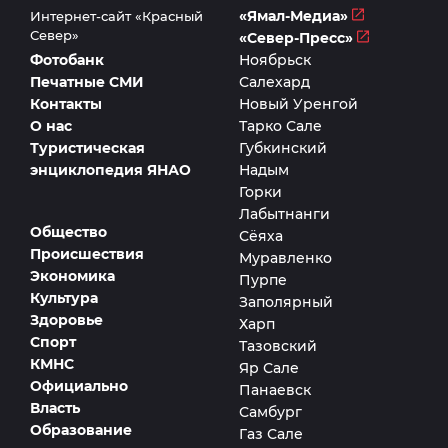
«Ямал-Медиа»
Интернет-сайт «Красный
Север»
«Север-Пресс»
Фотобанк
Ноябрьск
Печатные СМИ
Салехард
Контакты
Новый Уренгой
О нас
Тарко Сале
Туристическая
Губкинский
энциклопедия ЯНАО
Надым
Горки
Лабытнанги
Общество
Сёяха
Происшествия
Муравленко
Экономика
Пурпе
Культура
Заполярный
Здоровье
Харп
Спорт
Тазовский
КМНС
Яр Сале
Официально
Панаевск
Власть
Самбург
Образование
Газ Сале