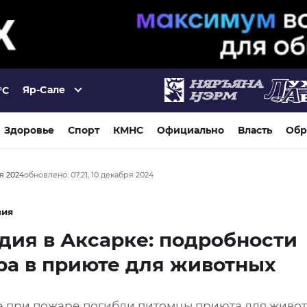
Яр-Сале
°C
Здоровье
Спорт
КМНС
Официально
Власть
Обр
ря 2024
обновлено: 07:21, 10 декабря 2024
вия
дия в Аксарке: подробности
а в приюте для животных
е при пожаре погибли питомцы приюта для живо