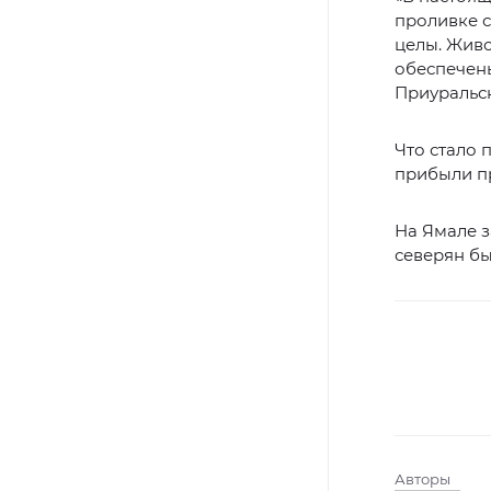
проливке с
целы. Живо
обеспечены
Приуральс
Что стало 
прибыли п
На Ямале 
северян бы
Авторы