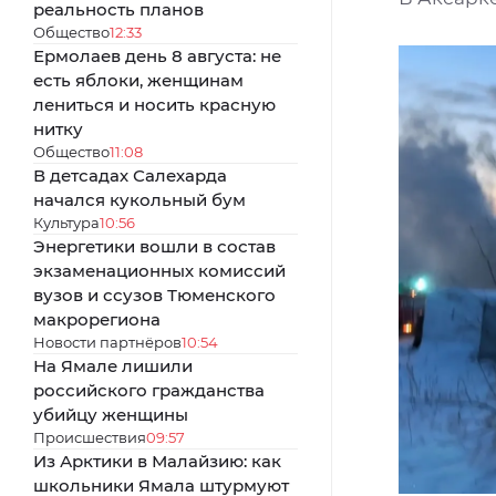
реальность планов
Общество
12:33
Ермолаев день 8 августа: не
есть яблоки, женщинам
лениться и носить красную
нитку
Общество
11:08
В детсадах Салехарда
начался кукольный бум
Культура
10:56
Энергетики вошли в состав
экзаменационных комиссий
вузов и ссузов Тюменского
макрорегиона
Новости партнёров
10:54
На Ямале лишили
российского гражданства
убийцу женщины
Происшествия
09:57
Из Арктики в Малайзию: как
школьники Ямала штурмуют