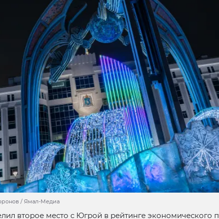
оронов / Ямал-Медиа
лил второе место с Югрой в рейтинге экономического 