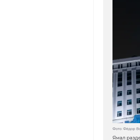
Фото: Фёдор В
Ямал разде