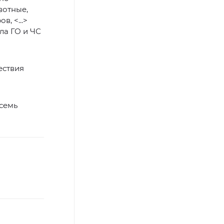
вотные,
, <...>
ла ГО и ЧС
ествия
семь