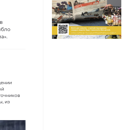
в
ибло
а».
щении
ой
точников
, из