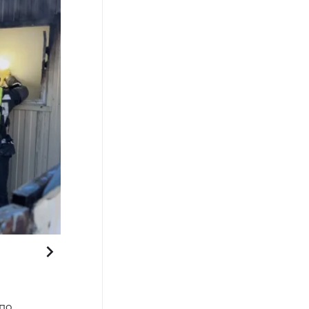
Фото: скриншот видео Вера Дронзикова / Ямал-Медиа
 по