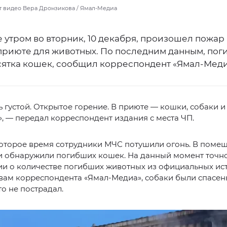
т видео Вера Дронзикова / Ямал-Медиа
 утром во вторник, 10 декабря, произошел пожар 
приюте для животных. По последним данным, пог
сятка кошек, сообщил корреспондент «Ямал-Меди
 густой. Открытое горение. В приюте — кошки, собаки и
, — передал корреспондент издания с места ЧП.
которое время сотрудники МЧС потушили огонь. В поме
и обнаружили погибших кошек. На данный момент точн
и о количестве погибших животных из официальных ис
овам корреспондента «Ямал-Медиа», собаки были спасены
о не пострадал.