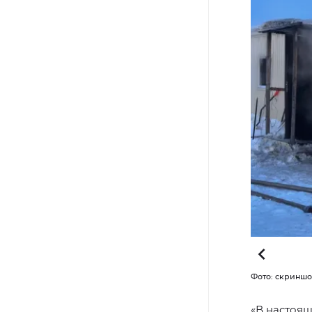
-Медиа
Фото: скриншо
«В настоящ