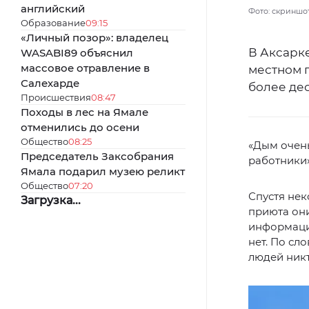
английский
Фото: скриншо
Образование
09:15
«Личный позор»: владелец
В Аксарке
WASABI89 объяснил
массовое отравление в
местном 
Салехарде
более де
Происшествия
08:47
Походы в лес на Ямале
отменились до осени
Общество
08:25
«Дым очень
Председатель Заксобрания
работники»
Ямала подарил музею реликт
Общество
07:20
Спустя не
Загрузка...
приюта он
информаци
нет. По сл
людей никт