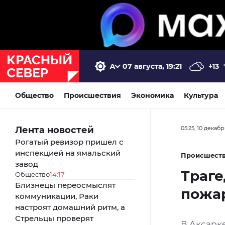
07 августа, 19:21
+13
Общество
Происшествия
Экономика
Культура
Лента новостей
05:25, 10 декаб
Рогатый ревизор пришел с
инспекцией на ямальский
Происшест
завод
Траге
Общество
14:17
Близнецы переосмыслят
пожар
коммуникации, Раки
настроят домашний ритм, а
Стрельцы проверят
В Аксарк