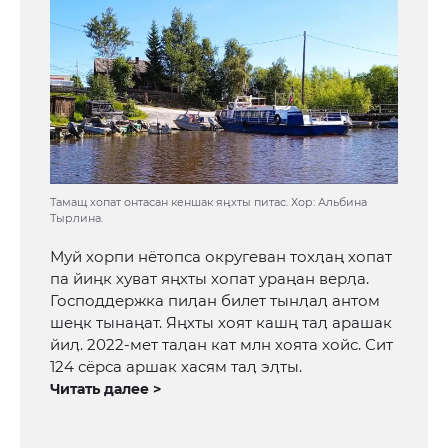
Тамащ хопат онтасан кеншак яңхты питас. Хор: Альбина
Тырлина.
Муй хорпи нётопса округеван тохӆаң хопат
па йиңк хуват яңхты хопат ураңан верӆа.
Господдержка пиӆан билет тынӆаӆ антом
шеңк тынаңат. Яңхты хоят кашң таӆ арашак
йиӆ. 2022-мет таӆан кат млн хоята хойс. Сит
124 сёрса аршак хасям таӆ эӆты.
Читать далее >