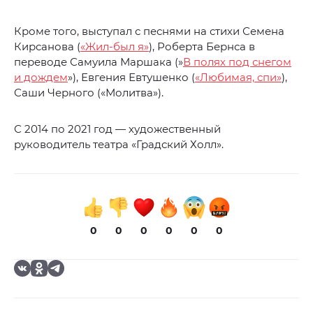
Кроме того, выступал с песнями на стихи Семена
Кирсанова (
«Жил-был я»
), Роберта Бернса в
переводе Самуила Маршака (»
В полях под снегом
и дождем
»), Евгения Евтушенко (
«Любимая, спи»
),
Саши Черного («Молитва»).
С 2014 по 2021 год — художественный
руководитель театра «Градский Холл».
0
0
0
0
0
0