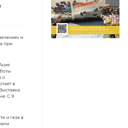
и
вечение» и
а при
Асия
аботы
я о
отает в
 Выставка
е. С 9
и и газа в
рали