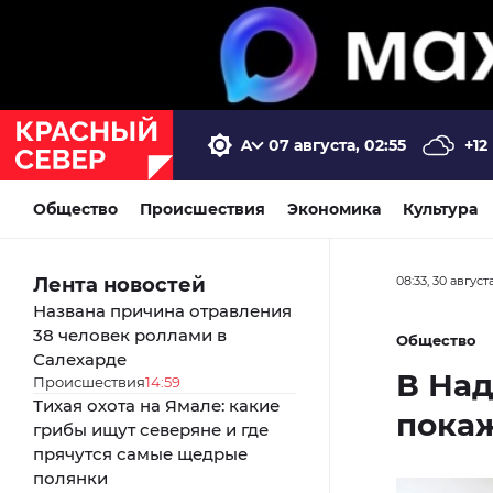
07 августа, 02:55
+12
Общество
Происшествия
Экономика
Культура
Лента новостей
08:33, 30 август
Названа причина отравления
38 человек роллами в
Общество
Салехарде
В Над
Происшествия
14:59
Тихая охота на Ямале: какие
пока
грибы ищут северяне и где
прячутся самые щедрые
полянки