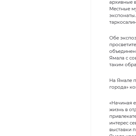
архивные в
Местные му
экспонаты.
таркосалин
Обе экспо
просветите
объединен
Ямала с с
таким обр
На Ямале 
города» ко
«Начиная е
жизнь в от
привлекате
интерес с
выставки 