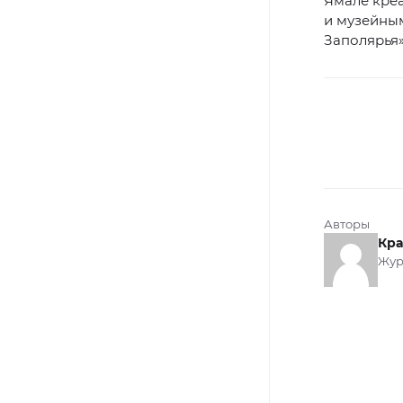
Ямале кре
и музейным
Заполярья
Авторы
Кра
Жур