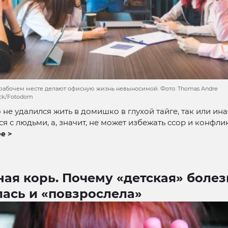
рабочем месте делают офисную жизнь невыносимой. Фото: Thomas Andre
ock/Fotodom
о не удалился жить в домишко в глухой тайге, так или ин
ся с людьми, а, значит, не может избежать ссор и конфли
е >
ая корь. Почему «детская» болез
лась и «повзрослела»