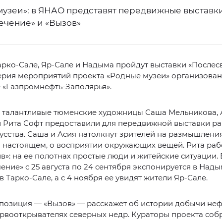
музеи»: в ЯНАО представят передвижные выставк
ечение» и «Вызов»
арко-Сале, Яр-Сале и Надыма пройдут выставки «Послес
ерия мероприятий проекта «Родные музеи» организован
 «Газпромнефть-Заполярья».
 талантливые тюменские художницы Саша Мельникова, 
и Рита Софт предоставили для передвижной выставки р
усства. Саша и Асия натолкнут зрителей на размышлени
настоящем, о восприятии окружающих вещей. Рита раб
в»: на ее полотнах простые люди и житейские ситуации.
ение» с 25 августа по 24 сентября экспонируется в Надым
в Тарко-Сале, а с 4 ноября ее увидят жители Яр-Сале.
позиция — «Вызов» — расскажет об истории добычи нефт
рвооткрывателях северных недр. Кураторы проекта соб