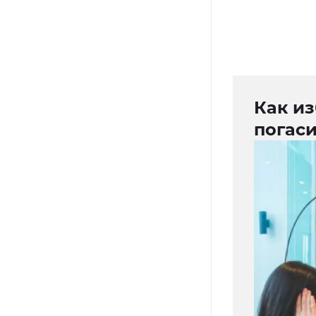
Как и
погас