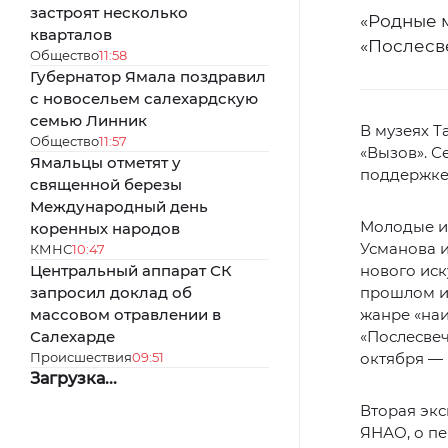
застроят несколько
«Родные 
кварталов
«Послесв
Общество
11:58
Губернатор Ямала поздравил
с новосельем салехардскую
семью Линник
В музеях Т
Общество
11:57
«Вызов». С
Ямальцы отметят у
поддержке
священной березы
Международный день
Молодые и
коренных народов
Усманова 
КМНС
10:47
Центральный аппарат СК
нового иск
запросил доклад об
прошлом и 
массовом отравлении в
жанре «наи
Салехарде
«Послесвеч
Происшествия
09:51
октября — 
Загрузка...
Вторая экс
ЯНАО, о пе