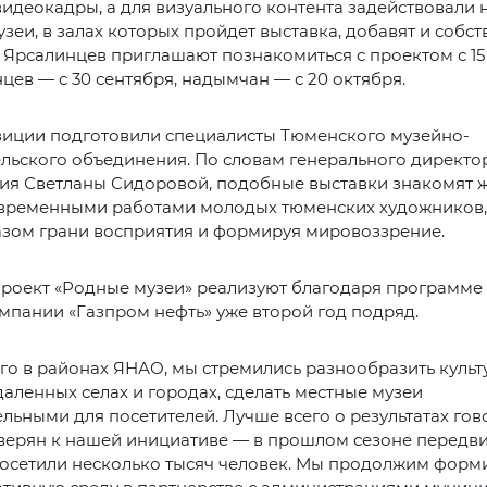
идеокадры, а для визуального контента задействовали 
зеи, в залах которых пройдет выставка, добавят и собс
 Ярсалинцев приглашают познакомиться с проектом с 15
цев — с 30 сентября, надымчан — с 20 октября.
зиции подготовили специалисты Тюменского музейно-
льского объединения. По словам генерального директо
ия Светланы Сидоровой, подобные выставки знакомят 
овременными работами молодых тюменских художников
азом грани восприятия и формируя мировоззрение.
проект «Родные музеи» реализуют благодаря программе
мпании «Газпром нефть» уже второй год подряд.
го в районах ЯНАО, мы стремились разнообразить куль
даленных селах и городах, сделать местные музеи
льными для посетителей. Лучше всего о результатах гов
еверян к нашей инициативе — в прошлом сезоне перед
посетили несколько тысяч человек. Мы продолжим форм