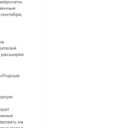
нейросети.
твенные
 сентября,
ра
жителей
, расширяя
 «Родные
турную
орит
вижные
ировать на