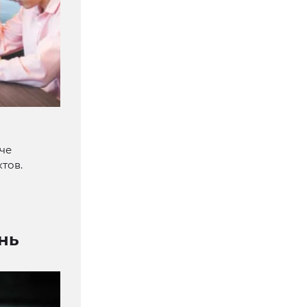
аче
ктов.
нь