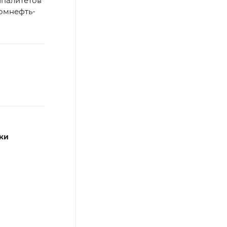
ипалитетов
омнефть-
ки