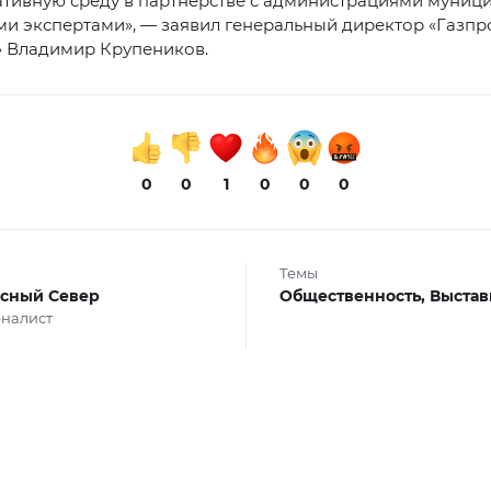
ативную среду в партнерстве с администрациями муниц
и экспертами», — заявил генеральный директор «Газпр
» Владимир Крупеников.
0
0
1
0
0
0
Темы
сный Север
Общественность,
Выстав
налист