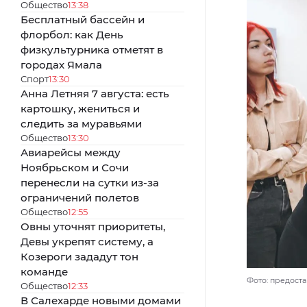
Общество
13:38
Бесплатный бассейн и
флорбол: как День
физкультурника отметят в
городах Ямала
Спорт
13:30
Анна Летняя 7 августа: есть
картошку, жениться и
следить за муравьями
Общество
13:30
Авиарейсы между
Ноябрьском и Сочи
перенесли на сутки из-за
ограничений полетов
Общество
12:55
Овны уточнят приоритеты,
Девы укрепят систему, а
Козероги зададут тон
команде
Фото: предост
Общество
12:33
В Салехарде новыми домами