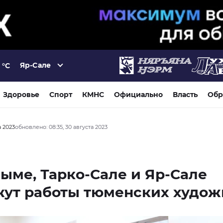
Яр-Сале
°C
Здоровье
Спорт
КМНС
Официально
Власть
Обр
а 2023
обновлено: 08:35, 30 августа 2023
ыме, Тарко-Сале и Яр-Сале
жут работы тюменских худож