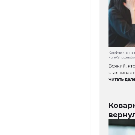
Конфликты на 
Fure/Shutterst
Всякий, кт
сталкивает
Читать дале
Коварн
верну