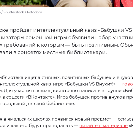
a / Shutterstock / Fotodom
ске пройдет интеллектуальный квиз «Бабушки VS
анизаторы семейной игры объявили набор участни
ых требований к которым — быть позитивным. Объ
вали в соцсетях местные библиотекари.
иблиотека ищет активных, позитивных бабушек и внуков
интеллектуальной квиз-игре «Бабушки VS Внуки»!» —
гово
. Для участия в квизе достаточно написать в группе «Би
 в соцсети «ВКонтакте». Игра бабушек против внуков пр
 городской детской библиотеке.
ря в ямальских школах появился новый предмет — семье
кое и как его будут преподавать —
читайте в материале
«