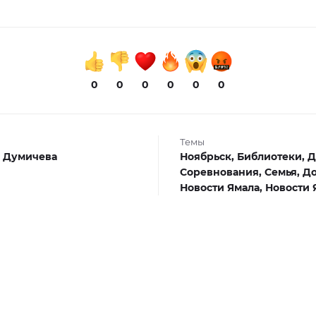
0
0
0
0
0
0
Темы
 Думичева
Ноябрьск,
Библиотеки,
Д
Соревнования,
Семья,
До
Новости Ямала,
Новости