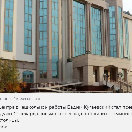
 Петров / «Ямал-Медиа»
Центра внешкольной работы Вадим Кугаевский стал пре
 думы Салехарда восьмого созыва, сообщили в админис
столицы.
е >