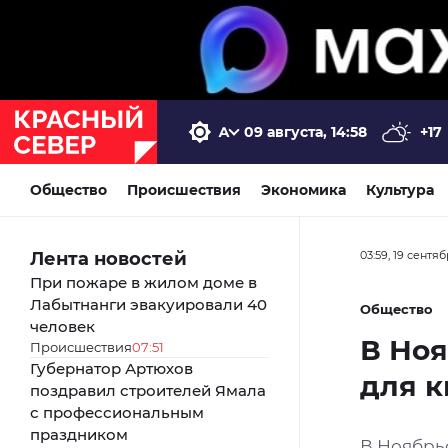
09 августа, 14:58
+17
Общество
Происшествия
Экономика
Культура
Лента новостей
03:59, 19 сентя
При пожаре в жилом доме в
Лабытнанги эвакуировали 40
Общество
человек
В Но
Происшествия
07:51
Губернатор Артюхов
для к
поздравил строителей Ямала
с профессиональным
праздником
В Ноябрь