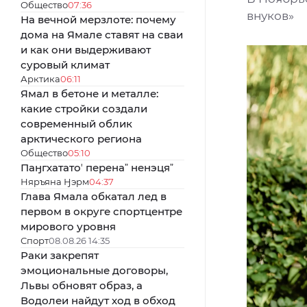
Общество
07:36
внуков»
На вечной мерзлоте: почему
дома на Ямале ставят на сваи
и как они выдерживают
суровый климат
Арктика
06:11
Ямал в бетоне и металле:
какие стройки создали
современный облик
арктического региона
Общество
05:10
Паӈгхататоʼ перенаˮ ненэцяˮ
Няръяна Ӈэрм
04:37
Глава Ямала обкатал лед в
первом в округе спортцентре
мирового уровня
Спорт
08.08.26 14:35
Раки закрепят
эмоциональные договоры,
Львы обновят образ, а
Водолеи найдут ход в обход