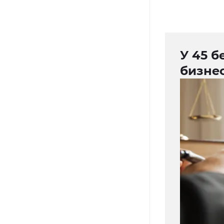
У 45 б
бизне