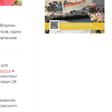
 Внуки»
ков, одно
явление
 для
рится
в
блиотеки
ойдет 28
ведение.
Красного