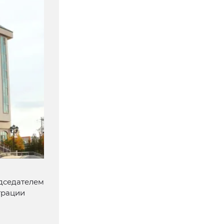
дседателем
трации