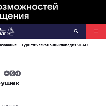
азование
Туристическая энциклопедия ЯНАО
бушек
ки против