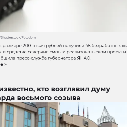
/Shutterstock/Fotodom
 размере 200 тысяч рублей получили 45 безработных ж
эти средства северяне смогли реализовать свои проекты
общила пресс-служба губернатора ЯНАО.
е >
известно, кто возглавил думу
арда восьмого созыва