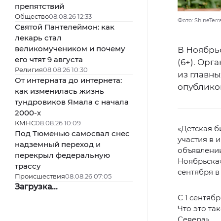
препятствий
Общество
08.08.26 12:33
Фото: ShineTerr
Святой Пантелеймон: как
лекарь стал
великомучеником и почему
В Ноябрь
его чтят 9 августа
(6+). Орг
Религия
08.08.26 10:30
из главн
От интерната до интернета:
опублико
как изменилась жизнь
тундровиков Ямала с начала
2000-х
КМНС
08.08.26 10:09
«Детская б
Под Тюменью самосвал снес
участия в 
надземный переход и
объявлении
перекрыл федеральную
Ноябрьска»
трассу
сентября в
Происшествия
08.08.26 07:05
Загрузка...
С 1 сентяб
Что это та
Севера».