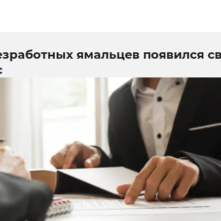
езработных ямальцев появился с
с