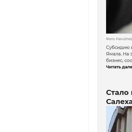
Фото: PanuShot
Субсидию в
Ямала. На 
бизнес, со
Читать дале
Стало 
Салех