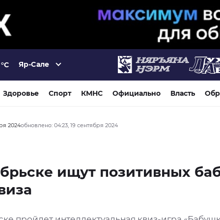
Яр-Сале
°C
Здоровье
Спорт
КМНС
Официально
Власть
Обр
бря 2024
обновлено: 04:23, 19 сентября 2024
ябрьске ищут позитивных ба
виза
ске пройдет интеллектуальная квиз-игра «Бабуш