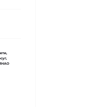
ети,
суг,
 ЯНАО